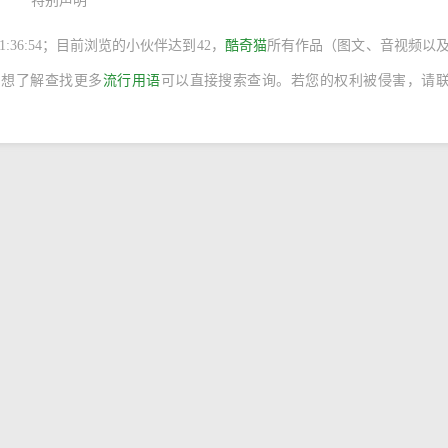
特别声明
 11:36:54；目前浏览的小伙伴达到
42，
酷奇猫
所有作品（图文、音视频以
，想了解查找更多
流行用语
可以直接搜索查询。若您的权利被侵害，请