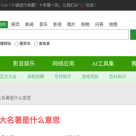
rl + D 键进行收藏！十年磨一剑，让我们从“
心
”出发！
站内
网页
新闻
音乐
影视
图片
购物
问答
地图
搜网站
搜资讯
查收录
影音娱乐
网络应用
AI工具集
范文大全
求职招聘
写作助手
游戏导航
百科知识
大名著是什么意思
大名著是什么意思