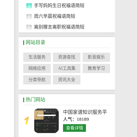
3
手写妈妈生日祝福语简短
4
周六早晨祝福语简短
5
离别赠言离职祝福语简短
网站目录
生活服务
资源查找
影音娱乐
网络应用
AI工具集
教育学习
分类导航
资讯大全
热门网站
中国家谱知识服务平
人气：18189
台
查看详情