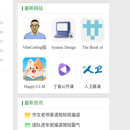
最新网站
24
18
25
VibeCoding指
System Design
The Book of
03
南
Primer
Secret
04
Knowledge
。
Happy-LLM
丁香公开课
人卫慕课
最新资讯
1
作文老师寄语简短祝福语
2
团队虎年祝福语简短霸气