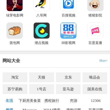
绿芽电影网
八哥网
百搜视频
猪猪影院
面包网
潮点视频
88影视网
百度直播
网站大全
More+
淘宝
天猫
京东
唯品会
苏宁易购
1号店
亚马逊
国美在线
生活
下厨房美食菜谱网
携程旅行
穷游
12306