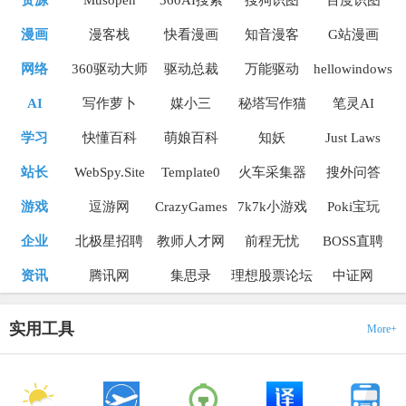
资源
Musopen
360AI搜索
搜狗识图
百度识图
漫画
漫客栈
快看漫画
知音漫客
G站漫画
网络
360驱动大师
驱动总裁
万能驱动
hellowindows
AI
写作萝卜
媒小三
秘塔写作猫
笔灵AI
学习
快懂百科
萌娘百科
知妖
Just Laws
站长
WebSpy.Site
Template0
火车采集器
搜外问答
游戏
逗游网
CrazyGames
7k7k小游戏
Poki宝玩
企业
北极星招聘
教师人才网
前程无忧
BOSS直聘
资讯
腾讯网
集思录
理想股票论坛
中证网
实用工具
More+