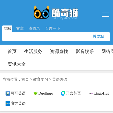
网站
文章
查收录
百度一下
搜网站
首页
生活服务
资源查找
影音娱乐
网络
资讯大全
当前位置：
首页
>
教育学习
>
英语外语
可可英语
Duolingo
开言英语
LingoHut
魔方英语