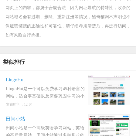
网页上的内容，都属于合规合法，因为网址导航的特殊性，收录的
网站域名会有过期、删除、重新注册等情况，酷奇猫网不声明也不
保证该链接的正确性和可靠性，请仔细考虑清楚后，再进行访问，
如有风险自行承担。
类似排行
LingoHut
LingoHut是一个可以免费学习45种语言的
网站，适合零基础以及需要巩固学习的小
伙伴，界面简洁舒适。有超多外语供学习
发布时间：12-04
者学习，通用语言、小语种以及难度高的
语言都有！LingoHut每一门
田间小站
田间小站是一个高级英语学习网站，英语
的高质量网站。田间小站通过多种形式的