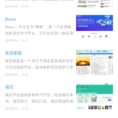
资料和教程，能帮助用户提高英语口语、
发布时间：12-04
词汇、写作、阅读。田间小站是一个高质
量的英语学习网站，提供
Busuu
Busuu，中文名为“博树”，是一个全球领
先的语言学习平台，它不仅仅是一款应用
程序，更是一个连接了超过1.2亿学习者和
发布时间：06-25
母语使用者的庞大在线社区。其核心理念
是通过结合科学的学习方法与真实的社交
英语家园
互动，帮助用户高效、自信地
英语家园是一个专注于英语及其他外语学
习与交流的平台，提供多种语言的学习资
源和工具。这个网站不仅支持英语学习，
发布时间：12-04
还涵盖日语、韩语、德语、法语等多种语
言的学习和交流。此外
扇贝
扇贝平台提供多种学习产品，包括扇贝单
词、扇贝听力、扇贝口语、扇贝阅读和扇
贝编程等，旨在为用户提供个性化和高效
发布时间：12-04
的学习体验。此外，扇贝平台还提供考研