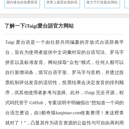
国内著名的免费英语学习网站
世界上最受欢迎的语言学习平台。免费、有趣、科学。
致力于打造最实用的英语课程
了解一下iTaigi愛台語官方网站
Taigi 爱台语是一个由社群共同编纂的开放式台语辞典平
台，旨在为使用者提供中文词彙对应的台语写法、罗马字
拼音以及标准发音。网站採取“众包”模式，任何人都可以
自行新增词条，填写台语字形、罗马字与音档，并透过投
票机制评估发音的适切性，投票结果会决定发音的排列顺
序，供其他使用者参考与选择。此外，iTaigi 完全开源，程
式码托管于 GitHub，专案说明中明确指出“想知道一个词的
台语怎麽说，由1酷奇猫kuqimao.com收集整理！来这裡查
就对了！”，凸显其作为语言资源的公益性与可自由再利用