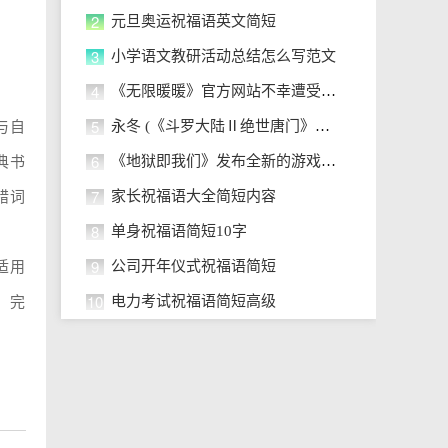
2
元旦奥运祝福语英文简短
3
小学语文教研活动总结怎么写范文
4
《无限暖暖》官方网站不幸遭受网络
5
永冬 (《斗罗大陆Ⅱ绝世唐门》动画
与自
6
《地狱即我们》发布全新的游戏预告
典书
7
家长祝福语大全简短内容
错词
8
单身祝福语简短10字
9
公司开年仪式祝福语简短
适用
10
电力考试祝福语简短高级
，完