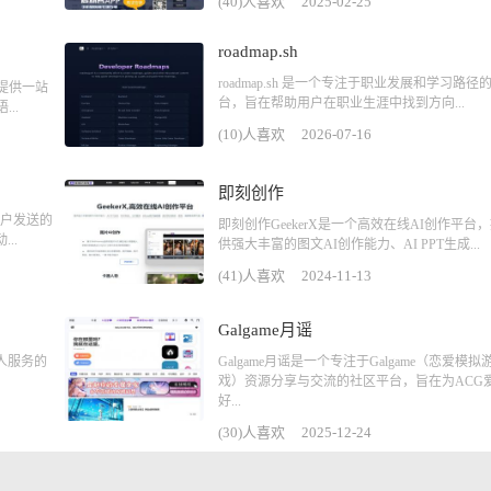
(40)人喜欢
2025-02-25
roadmap.sh
roadmap.sh 是一个专注于职业发展和学习路径
提供一站
台，旨在帮助用户在职业生涯中找到方向...
..
(10)人喜欢
2026-07-16
即刻创作
用户发送的
即刻创作GeekerX是一个高效在线AI创作平台
..
供强大丰富的图文AI创作能力、AI PPT生成...
(41)人喜欢
2024-11-13
Galgame月谣
人服务的
Galgame月谣是一个专注于Galgame（恋爱模拟
戏）资源分享与交流的社区平台，旨在为ACG
好...
(30)人喜欢
2025-12-24