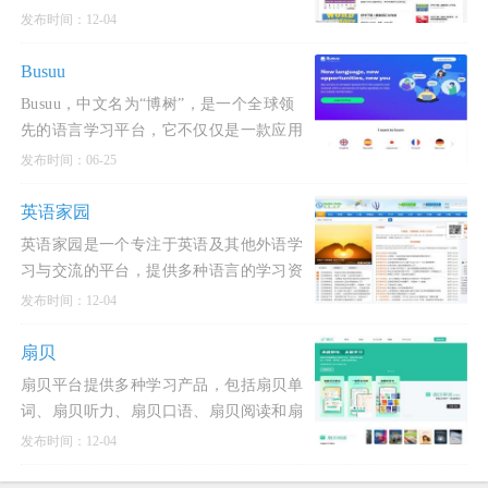
资料和教程，能帮助用户提高英语口语、
发布时间：12-04
词汇、写作、阅读。田间小站是一个高质
量的英语学习网站，提供
Busuu
Busuu，中文名为“博树”，是一个全球领
先的语言学习平台，它不仅仅是一款应用
程序，更是一个连接了超过1.2亿学习者和
发布时间：06-25
母语使用者的庞大在线社区。其核心理念
是通过结合科学的学习方法与真实的社交
英语家园
互动，帮助用户高效、自信地
英语家园是一个专注于英语及其他外语学
习与交流的平台，提供多种语言的学习资
源和工具。这个网站不仅支持英语学习，
发布时间：12-04
还涵盖日语、韩语、德语、法语等多种语
言的学习和交流。此外
扇贝
扇贝平台提供多种学习产品，包括扇贝单
词、扇贝听力、扇贝口语、扇贝阅读和扇
贝编程等，旨在为用户提供个性化和高效
发布时间：12-04
的学习体验。此外，扇贝平台还提供考研