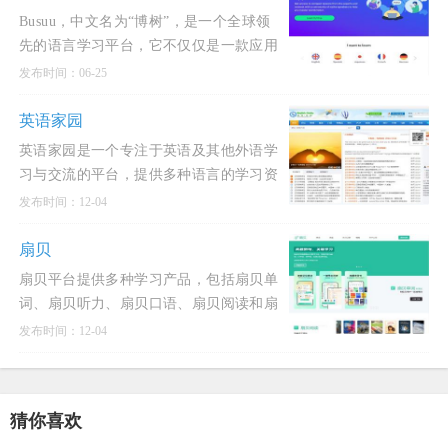
Busuu，中文名为“博树”，是一个全球领
先的语言学习平台，它不仅仅是一款应用
程序，更是一个连接了超过1.2亿学习者和
发布时间：06-25
母语使用者的庞大在线社区。其核心理念
是通过结合科学的学习方法与真实的社交
英语家园
互动，帮助用户高效、自信地
英语家园是一个专注于英语及其他外语学
习与交流的平台，提供多种语言的学习资
源和工具。这个网站不仅支持英语学习，
发布时间：12-04
还涵盖日语、韩语、德语、法语等多种语
言的学习和交流。此外
扇贝
扇贝平台提供多种学习产品，包括扇贝单
词、扇贝听力、扇贝口语、扇贝阅读和扇
贝编程等，旨在为用户提供个性化和高效
发布时间：12-04
的学习体验。此外，扇贝平台还提供考研
培训、数字化技能培训（如
猜你喜欢