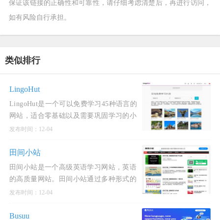
保证该链接的正确性和可靠性，请仔细考虑清楚后，再进行访问，
如有风险自行承担。
类似排行
LingoHut
LingoHut是一个可以免费学习45种语言的
网站，适合零基础以及需要巩固学习的小
伙伴，界面简洁舒适。有超多外语供学习
发布时间：12-04
者学习，通用语言、小语种以及难度高的
语言都有！LingoHut每一门
田间小站
田间小站是一个高级英语学习网站，英语
的高质量网站。田间小站通过多种形式的
资料和教程，能帮助用户提高英语口语、
发布时间：12-04
词汇、写作、阅读。田间小站是一个高质
量的英语学习网站，提供
Busuu