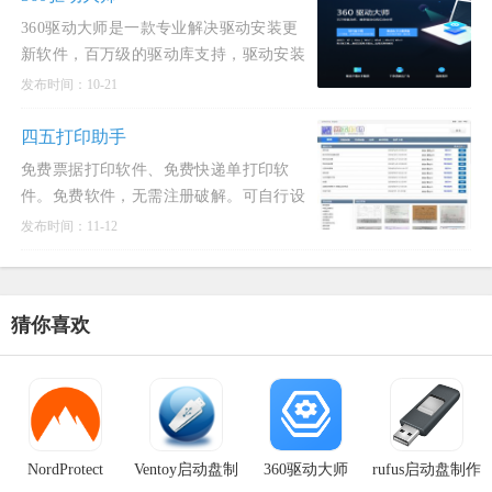
360驱动大师是一款专业解决驱动安装更
新软件，百万级的驱动库支持，驱动安装
一键化，无需手动操作，首创的驱动体检
发布时间：10-21
技术，让你更直观了解您电脑的状态，强
大的云安全中心让保证您所下载
四五打印助手
免费票据打印软件、免费快递单打印软
件。免费软件，无需注册破解。可自行设
计打印模板，图片，条码，可打印任意单
发布时间：11-12
据。四五打印助手，免费，且更自由。
猜你喜欢
NordProtect
Ventoy启动盘制
360驱动大师
rufus启动盘制作