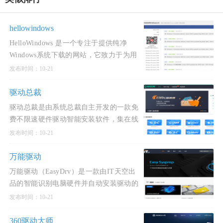
hellowindows
HelloWindows 是一个专注于提供纯净
Windows系统下载的网站，它致力于为用
户提供官方原版的Windows系统镜像，避
发布时间：10-21
免了捆绑软件和不必要的插件，确保了下
载的安全性和可靠性。此外，Hel
驱动总裁
驱动总裁是由系统总裁自主开发的一款免
费不限速硬件驱动智能安装软件，集在线
和离线双模式的综合驱动工具，在线拥有
发布时间：10-21
庞大的驱动库，离线拥有体积适中的驱动
包，即是系统封装人士的专
万能驱动
万能驱动（EasyDrv）是一款由IT天空出
品的智能识别电脑硬件并自动安装驱动的
工具。它支持市面上绝大多数主流硬件，
发布时间：10-21
兼容旧硬件，适用于装机、部署系统等场
景。万能驱动7版本自2017年
360驱动大师