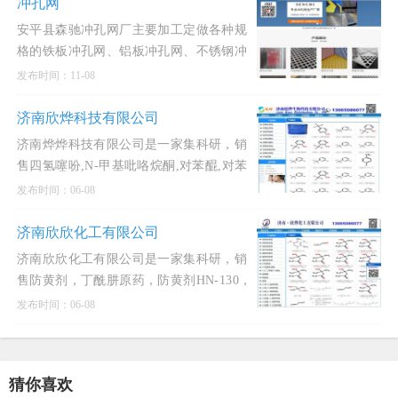
液,乙醇钠溶液,丁
冲孔网
安平县森驰冲孔网厂主要加工定做各种规
格的铁板冲孔网、铝板冲孔网、不锈钢冲
孔网、铁板圆孔网、铝板圆孔网、不锈钢
发布时间：11-08
圆孔网、铁板冲孔板、铝板冲孔板、不锈
钢冲孔板等产品，价格低廉，质量上乘。
济南欣烨科技有限公司
济南烨烨科技有限公司是一家集科研，销
售四氢噻吩,N-甲基吡咯烷酮,对苯醌,对苯
二酚,2-氟-3-硝基苯甲酸,三苯基膦,氧化苯
发布时间：06-08
乙烯,间苯二甲醚,2-氰基吡嗪,二甲基硫醚,
异戊烯醛,异戊
济南欣欣化工有限公司
济南欣欣化工有限公司是一家集科研，销
售防黄剂，丁酰肼原药，防黄剂HN-130，
防黄剂HN-150，防黄剂,丁酰肼原药,异戊
发布时间：06-08
烯醇321,对苯二酚,异戊醇,异戊烯醛,异丙
叉丙酮，异丙醚，异己二醇，二甲
猜你喜欢