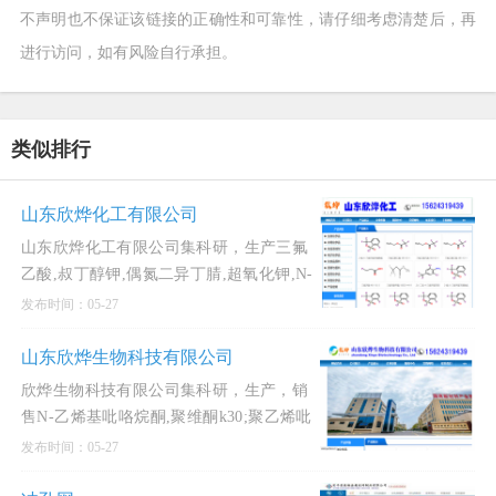
不声明也不保证该链接的正确性和可靠性，请仔细考虑清楚后，再
进行访问，如有风险自行承担。
类似排行
山东欣烨化工有限公司
山东欣烨化工有限公司集科研，生产三氟
乙酸,叔丁醇钾,偶氮二异丁腈,超氧化钾,N-
甲基吡咯烷酮,二甲基二硫醚,异丁酸,对氯
发布时间：05-27
苯酚,氧化苯乙烯，三氟丙酸乙酯,三氟丙
酸甲酯,三氟丙酸,
山东欣烨生物科技有限公司
欣烨生物科技有限公司集科研，生产，销
售N-乙烯基吡咯烷酮,聚维酮k30;聚乙烯吡
咯烷酮,对苯二酚,异戊烯醛,异戊烯醇321,
发布时间：05-27
防黄剂,丁酰肼原药,固体甲醇钠,甲醇钠溶