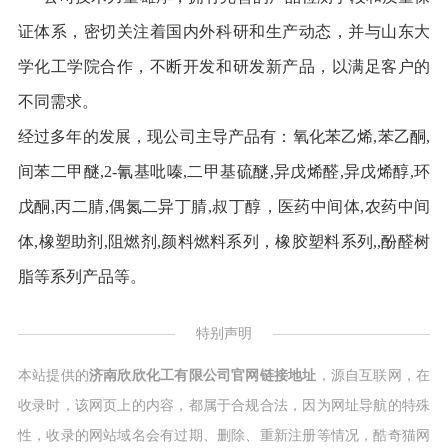
证体系，密切关注着国内外科研和生产动态，并与山东大
学化工学院合作，不断开发和研发新产品，以满足客户的
不同需求。
经过多年的发展，现公司主导产品有：氧化苯乙烯,苯乙酮,
间苯二甲醚,2-氰基吡嗪,二甲基硫醚,异戊烯醛,异戊烯醇,环
戊酮,丙二腈,偶氮二异丁腈,叔丁醇，医药中间体,农药中间
体,橡塑助剂,阻燃剂,颜料燃料系列，橡胶塑料系列,,酚醛树
脂等系列产品等。
特别声明
本站提供的
济南欣欣化工有限公司官网链接地址
，源自互联网，在
收录时，该网页上的内容，都属于合规合法，因为网址导航的特殊
性，收录的网站域名会有过期、删除、重新注册等情况，酷奇猫网