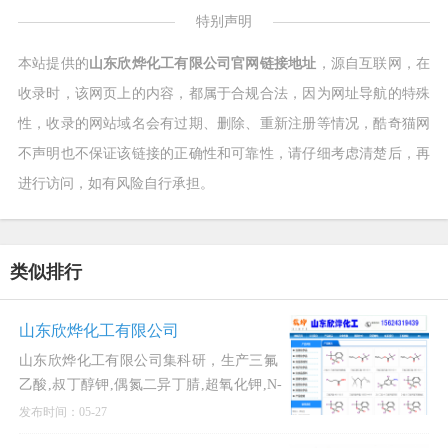
特别声明
本站提供的
山东欣烨化工有限公司官网链接地址
，源自互联网，在
收录时，该网页上的内容，都属于合规合法，因为网址导航的特殊
性，收录的网站域名会有过期、删除、重新注册等情况，酷奇猫网
不声明也不保证该链接的正确性和可靠性，请仔细考虑清楚后，再
进行访问，如有风险自行承担。
类似排行
山东欣烨化工有限公司
山东欣烨化工有限公司集科研，生产三氟
乙酸,叔丁醇钾,偶氮二异丁腈,超氧化钾,N-
甲基吡咯烷酮,二甲基二硫醚,异丁酸,对氯
发布时间：05-27
苯酚,氧化苯乙烯，三氟丙酸乙酯,三氟丙