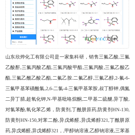
山东欣烨化工有限公司是一家集科研，销售三氟乙酸,三氟
乙酸酐,三氟丙酸乙酯,三氟丙酸甲酯,三氟丙酸,三氟乙酸乙
酯,三氟乙酰乙酸乙酯,二氟乙胺.二氟乙醇,三氟乙醇,2-氟-6-
三氟甲基苯磺酰氯,2,6-二氯-4-三氟甲基苯胺,叔丁醇钾,偶氮
二异丁腈,超氧化钾,N-甲基吡咯烷酮,二甲基二硫醚,异丁酸,
对氯苯酚,氧化苯乙烯，防黄剂,丁酰肼原药,防黄剂HN-130,
防黄剂HN-150,对苯二酚,异戊烯醛,异戊烯醇321,丁酰肼原
药,异戊烯醛,异戊烯醇321，,甲醇钠溶液,乙醇钠溶液,三苯基