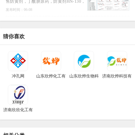
售防黄剂，丁酰肼原药，防黄剂HN-130，
防黄剂HN-150，防黄剂,丁酰肼原药,异戊
发布时间：06-08
烯醇321,对苯二酚,异戊醇,异戊烯醛,异丙
叉丙酮，异丙醚，异己二醇，二甲
猜你喜欢
冲孔网
山东欣烨化工有
山东欣烨生物科
济南欣烨科技有
限公司
技有限公司
限公司
济南欣欣化工有
限公司