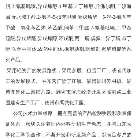
膦,2-氰基吡嗪,异戊烯醇,3-甲基-2-丁烯醇,异佛尔酮,二溴海
因,无水叔丁醇,2-氨基-5-溴苯甲酸,异戊烯醛，5-溴-2-氨基苯
甲酸，氧化苯乙烯,苯乙酮,间苯二甲醚,2-氰基吡嗪,二甲基
硫醚,异戊烯醛,异戊烯醇,环戊酮,丙二腈,偶氮二异丁腈,叔丁
醇,医药中间体,农药中间体,橡塑助剂,阻燃剂,酚醛树脂等系
列产品。
采用轻资产的发展路线，采用参股、租赁工厂，或者代加
工的发展模式。 在东营广饶丁庄镇、淄博淄川罗村镇、淄
博齐鲁化工园纬六路、潍坊市滨海经济开发区临港路工业
园建有生产工厂，德州市禹城化工园。
公司技术力量雄厚，拥有完善的产品检测手段和质量保
证体系，密切关注着国内外科研和生产动态，并与山东大
学化工学院合作，不断开发和研发新产品，以满足客户的