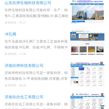
酸甲酯,三氟丙酸,
山东欣烨生物科技有限公司
欣烨生物科技有限公司集科研，生产，销
售N-乙烯基吡咯烷酮,聚维酮k30;聚乙烯吡
咯烷酮,对苯二酚,异戊烯醛,异戊烯醇321,
发布时间：05-27
防黄剂,丁酰肼原药,固体甲醇钠,甲醇钠溶
液,乙醇钠溶液,丁
冲孔网
安平县森驰冲孔网厂主要加工定做各种规
格的铁板冲孔网、铝板冲孔网、不锈钢冲
孔网、铁板圆孔网、铝板圆孔网、不锈钢
发布时间：11-08
圆孔网、铁板冲孔板、铝板冲孔板、不锈
钢冲孔板等产品，价格低廉，质量上乘。
济南欣烨科技有限公司
济南烨烨科技有限公司是一家集科研，销
售四氢噻吩,N-甲基吡咯烷酮,对苯醌,对苯
二酚,2-氟-3-硝基苯甲酸,三苯基膦,氧化苯
发布时间：06-08
乙烯,间苯二甲醚,2-氰基吡嗪,二甲基硫醚,
异戊烯醛,异戊
济南欣欣化工有限公司
济南欣欣化工有限公司是一家集科研，销