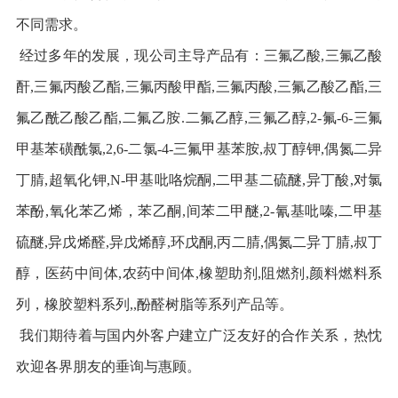
不同需求。
经过多年的发展，现公司主导产品有：三氟乙酸,三氟乙酸
酐,三氟丙酸乙酯,三氟丙酸甲酯,三氟丙酸,三氟乙酸乙酯,三
氟乙酰乙酸乙酯,二氟乙胺.二氟乙醇,三氟乙醇,2-氟-6-三氟
甲基苯磺酰氯,2,6-二氯-4-三氟甲基苯胺,叔丁醇钾,偶氮二异
丁腈,超氧化钾,N-甲基吡咯烷酮,二甲基二硫醚,异丁酸,对氯
苯酚,氧化苯乙烯，苯乙酮,间苯二甲醚,2-氰基吡嗪,二甲基
硫醚,异戊烯醛,异戊烯醇,环戊酮,丙二腈,偶氮二异丁腈,叔丁
醇，医药中间体,农药中间体,橡塑助剂,阻燃剂,颜料燃料系
列，橡胶塑料系列,,酚醛树脂等系列产品等。
我们期待着与国内外客户建立广泛友好的合作关系，热忱
欢迎各界朋友的垂询与惠顾。