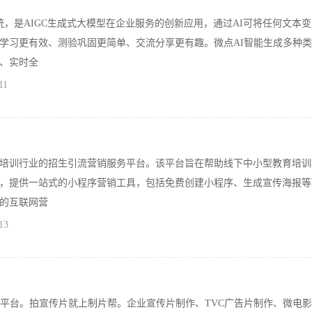
试系统，是AIGC生成式大模型在企业服务的创新应用，通过AI可将任何文本
学习更有效、测验巩固更简单、交流分享更有趣。微点AI智能生成多种
、实时全
11
培训行业的招生引流营销服务平台。该平台旨在帮助线下中小型教育培训
，提供一站式的小程序营销工具，包括免费创建小程序、生成宣传海报等
的互联网营
13
务平台。拍宣传片就上制片帮。企业宣传片制作、TVC广告片制作、微电