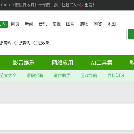
rl + D 键进行收藏！十年磨一剑，让我们从“
心
”出发！
站内
网页
新闻
音乐
影视
图片
购物
问答
地图
搜网站
搜资讯
查收录
影音娱乐
网络应用
AI工具集
范文大全
求职招聘
写作助手
游戏导航
百科知识