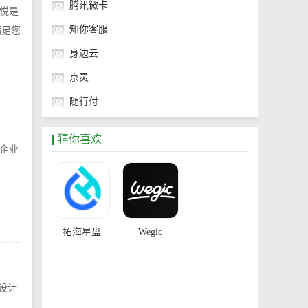
腾讯微卡
悦是
知你客服
满足您
身边云
京灵
随行付
腾讯电子签
猜你喜欢
企业
拓海星盘
Wegic
化设计