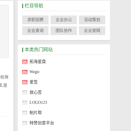
栏目导航
求职招聘
企业办公
活动策划
企业查询
团队协作
企业官网
本类热门网站
拓海星盘
Wegic
维权保
爱签
,是
放心签
LOGO123
制片帮
特赞创意平台