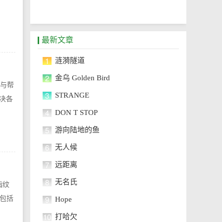
最新文章
1
涟漪隧道
2
金乌 Golden Bird
持与帮
3
STRANGE
决各
4
DON T STOP
5
游向陆地的鱼
6
无人候
7
远距离
8
无名氏
指纹
9
包括
Hope
10
打哈欠