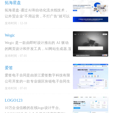
拓海星盘
拓海星盘-通过AI和自动化流水线技术，
让外贸企业“不用运营，不打广告”就可以
通过海外社媒“精准匹配，营销转化海外
发布时间：12-18
本地分销商”的外贸新解决方案。大幅降
Wegic
Wegic 是一款由即时设计推出的 AI 驱动
的网页设计和开发工具，AI网站生成器,旨
在通过对话式界面简化网站创建过程。用
发布时间：07-01
户可以通过自然语言与 AI 进行交互，无
需编程或设计经验即可快速创建个性化网
爱签
站。Wegic 支持多种类型
爱签电子合同是由浙江爱签数字科技有限
公司开发的一款专业级区块链电子合同生
态服务产品，致力于为企业提供从合同签
发布时间：07-01
订到管理、存证、争议解决的全生命周期
服务。
LOGO123
10万企业信赖的在线logo设计平台。