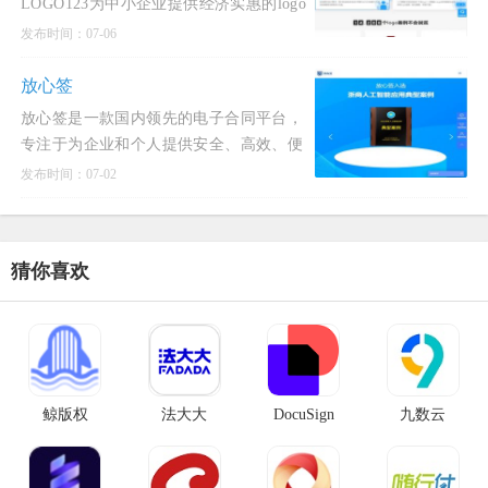
LOGO123为中小企业提供经济实惠的logo
设计服务。智能化设计公司logo，商标设
发布时间：07-06
计，标志设计及企业VI。在线下单，立刻
获得原创logo设计方案！
放心签
放心签是一款国内领先的电子合同平台，
专注于为企业和个人提供安全、高效、便
捷的电子合同签署和管理服务。
发布时间：07-02
猜你喜欢
鲸版权
法大大
DocuSign
九数云