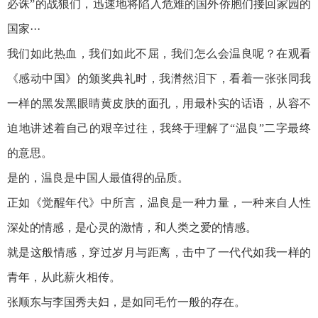
必诛”的战狼们，迅速地将陷入危难的国外侨胞们接回家园的
国家···
我们如此热血，我们如此不屈，我们怎么会温良呢？在观看
《感动中国》的颁奖典礼时，我潸然泪下，看着一张张同我
一样的黑发黑眼睛黄皮肤的面孔，用最朴实的话语，从容不
迫地讲述着自己的艰辛过往，我终于理解了“温良”二字最终
的意思。
是的，温良是中国人最值得的品质。
正如《觉醒年代》中所言，温良是一种力量，一种来自人性
深处的情感，是心灵的激情，和人类之爱的情感。
就是这般情感，穿过岁月与距离，击中了一代代如我一样的
青年，从此薪火相传。
张顺东与李国秀夫妇，是如同毛竹一般的存在。