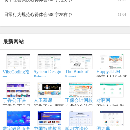
日常行为规范心得体会500字左右 (7
11-04
最新网站
System Design
The Book of
Happy-LLM
VibeCoding指
Primer
Secret
涵盖 LLM 的基
南
Knowledge
帮助开发者学
本原理,训练流
一个通过与 AI
实用的列表、
习大型系统设
程,模型构建等
结对编程，将
手册、备忘
计原理、备战
内容,适合具备
想法变为现实
单、黑客技
丁香公开课
人卫慕课
正保会计网校
对啊网
技术面试，是
一定编程和深
的终极工作站
巧、一行代
丁香公开课是
汇集了182家医
专业的会计门
国内专业的财
系统设计领域
度学习知识的
码、命令行/网
将传统线下授
学高等院校的
户网站，专注
经财会会计类
的权威学习资
学习者。
页工具资源。
课搬到网络平
顶尖资源
财会职业培训
职业教育分班
源。
台
品牌,从事初级
直播网校
数字教育服务
中国智慧教育
学习方法论
图之典