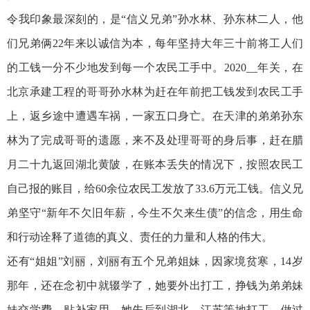
令我印象最深刻的，是“信义兄弟”孙水林、孙东林二人，他
们兄弟俩22年来以诚信为本，每年坚持大年三十前将工人们
的工钱一分不少地发到每一个农民工手中。2020__年关，在
北京承建工程的哥哥孙水林为赶在年前把工钱发到农民工手
上，返乡途中遭遇车祸，一家五口身亡。在天津的弟弟孙东
林为了完成哥哥的遗愿，来不及处理哥哥的身后事，赶在腊
月二十九返回湖北黄陂，在账本丢失的情况下，按照农民工
自己报的账目，给60余位农民工发放了33.6万元工钱。信义兄
弟坚守“新年不欠旧年薪，今生不欠来生债”的信念，用生命
和行动诠释了道德的真义、责任的力量和人格的伟大。
还有“姐姐”刘丽，刘丽有五个兄弟姐妹，因家境贫寒，14岁
那年，还在念初中就辍学了，她要外出打工，挣钱为弟弟妹
妹交学费、贴补家用。她先后到湖北、江苏等地打工，做过