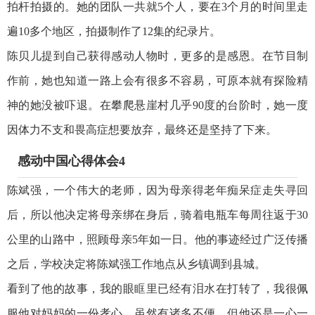
拍杆拍摄的。她的团队一共就5个人，要在3个月的时间里走
遍10多个地区，拍摄制作了12集的纪录片。
陈贝儿提到自己获得感动人物时，更多的是感恩。在节目制
作前，她也知道一路上会有很多不容易，可原本就有探险精
神的她没被吓退。在攀爬悬崖村几乎90度的台阶时，她一度
因体力不支和畏高症想要放弃，最终还是坚持了下来。
感动中国心得体会4
陈斌强，一个伟大的老师，因为母亲得老年痴呆症走失寻回
后，所以他决定将母亲绑在身后，骑着电瓶车每周往返于30
公里的山路中，照顾母亲5年如一日。他的事迹经过广泛传播
之后，学校决定将陈斌强工作地点从乡镇调到县城。
看到了他的故事，我的眼眶里已经有泪水在打转了，我很佩
服他对妈妈的一份孝心，虽然有诸多不便，但他还是一心一