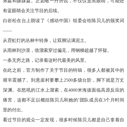
弟篇和姊妹篇。正如敬一丹所说，不仅仅是黑眼睛，可能还
有蓝眼睛会关注节目的后续。
白岩松在台上朗读了《感动中国》组委会给陈贝儿的颁奖词
——
从霓虹灯的丛林中转身，让双脚沾满泥土。
从雨林到沙漠，借溜索穿过偏见，用钢梯超越了怀疑。
一条无穷之路，记录着这时代最美的风景。
在此之前，官方制作了关于节目的特辑，很多人都被其中的
艰辛震撼了。到悬崖村要攀上2500多级台阶，脚下就是万丈
深渊。在怒吼的江水上溜索，在4000米海拔面临高原反应的
痛苦，这都不足以概括陈贝儿和她的’团队成员在3个月时间
里的付出。
看过节目的观众一定发现，很多时候陈贝儿都是自己拿着自