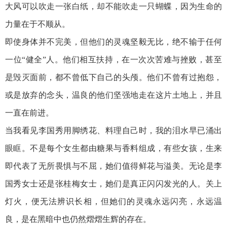
大风可以吹走一张白纸，却不能吹走一只蝴蝶，因为生命的
力量在于不顺从。
即使身体并不完美，但他们的灵魂坚毅无比，绝不输于任何
一位“健全”人。他们相互扶持，在一次次苦难与挫败，甚至
是毁灭面前，都不曾低下自己的头颅。他们不曾有过抱怨，
或是放弃的念头，温良的他们坚强地走在这片土地上，并且
一直在前进。
当我看见李国秀用脚绣花、料理自己时，我的泪水早已涌出
眼眶。不是每个女生都由糖果与香料组成，有些女孩，生来
即代表了无所畏惧与不屈，她们值得鲜花与溢美。无论是李
国秀女士还是张桂梅女士，她们是真正闪闪发光的人。关上
灯火，便无法辨识长相，但她们的灵魂永远闪亮，永远温
良，是在黑暗中也仍然熠熠生辉的存在。