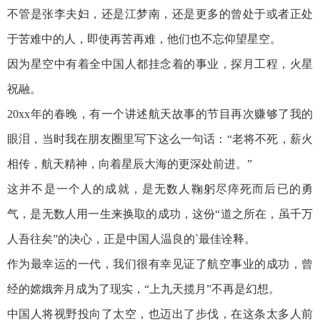
不管是张李夫妇，还是江梦南，还是更多的曾处于或者正处
于苦难中的人，即使再苦再难，他们也不忘仰望星空。
因为星空中有着全中国人都挂念着的事业，探月工程，火星
祝融。
20xx年的春晚，有一个讲述航天故事的节目再次赚够了我的
眼泪，当时我在朋友圈里写下这么一句话：“老将不死，薪火
相传，航天精神，向着星辰大海的更深处前进。”
这并不是一个人的成就，是无数人鞠躬尽瘁死而后已的勇
气，是无数人用一生来换取的成功，这份“道之所在，虽千万
人吾往矣”的决心，正是中国人温良的`最佳诠释。
作为最幸运的一代，我们很有幸见证了航空事业的成功，曾
经的嫦娥奔月成为了现实，“上九天揽月”不再是幻想。
中国人将视野投向了太空，也迈出了步伐，在这条太多人前