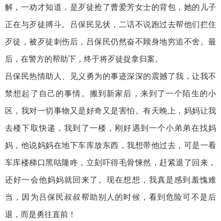
解，一劝才知道，是歹徒抢了曹爱芳女士的背包，她的儿子
正在与歹徒搏斗。吕保民见状，二话不说跑过去帮他们拦住
歹徒，被歹徒刺伤后，吕保民仍然奋不顾身地穷追不舍。最
后，在警方的帮助下，终于将歹徒捉拿归案。
吕保民热情助人、见义勇为的事迹深深的震撼了我，让我不
禁想起了自己的事情。搬到新家后，来到了一个陌生的小
区，我对一切事物又是好奇又是害怕。有天晚上，妈妈让我
去楼下取快递，我到了一楼，刚好遇到一个小弟弟在找妈
妈，他说妈妈在地下车库放东西，我想带他过去，可是一看
车库楼梯口黑咕隆咚，立刻吓得毛骨悚然，赶紧退了回来，
还好一会他妈妈就回来了。现在想想，我真是感到羞愧难
当，因为吕保民叔叔帮助别人的时候，看到危险可不是后
退，而是勇往直前！