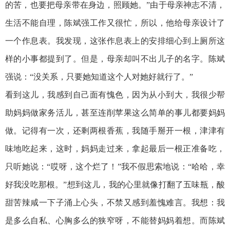
的苦，也要把母亲带在身边，照顾她。”由于母亲神志不清，
生活不能自理，陈斌强工作又很忙，所以，他给母亲设计了
一个作息表。我发现，这张作息表上的安排细心到上厕所这
样的小事都提到了。但是，母亲却叫不出儿子的名字。陈斌
强说：“没关系，只要她知道这个人对她好就行了。”
看到这儿，我感到自己面有愧色，因为从小到大，我很少帮
助妈妈做家务活儿，甚至连削苹果这么简单的事儿都要妈妈
做。记得有一次，还剩两根香蕉，我随手掰开一根，津津有
味地吃起来，这时，妈妈走过来，拿起最后一根正准备吃，
只听她说：“哎呀，这个烂了！”我不假思索地说：“哈哈，幸
好我没吃那根。”想到这儿，我的心里就像打翻了五味瓶，酸
甜苦辣咸一下子涌上心头，不禁又感到羞愧难言。我想：我
是多么自私、心胸多么的狭窄呀，不能替妈妈着想。而陈斌