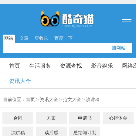
网站
文章
查收录
百度一下
搜网站
首页
生活服务
资源查找
影音娱乐
网络
资讯大全
当前位置：
首页
>
资讯大全
>
范文大全
>
演讲稿
合同
方案
申请书
心得体会
演讲稿
读后感
总结与计划