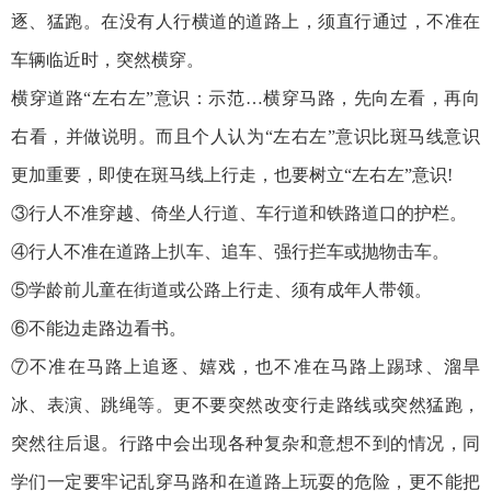
逐、猛跑。在没有人行横道的道路上，须直行通过，不准在
车辆临近时，突然横穿。
横穿道路“左右左”意识：示范…横穿马路，先向左看，再向
右看，并做说明。而且个人认为“左右左”意识比斑马线意识
更加重要，即使在斑马线上行走，也要树立“左右左”意识!
③行人不准穿越、倚坐人行道、车行道和铁路道口的护栏。
④行人不准在道路上扒车、追车、强行拦车或抛物击车。
⑤学龄前儿童在街道或公路上行走、须有成年人带领。
⑥不能边走路边看书。
⑦不准在马路上追逐、嬉戏，也不准在马路上踢球、溜旱
冰、表演、跳绳等。更不要突然改变行走路线或突然猛跑，
突然往后退。行路中会出现各种复杂和意想不到的情况，同
学们一定要牢记乱穿马路和在道路上玩耍的危险，更不能把