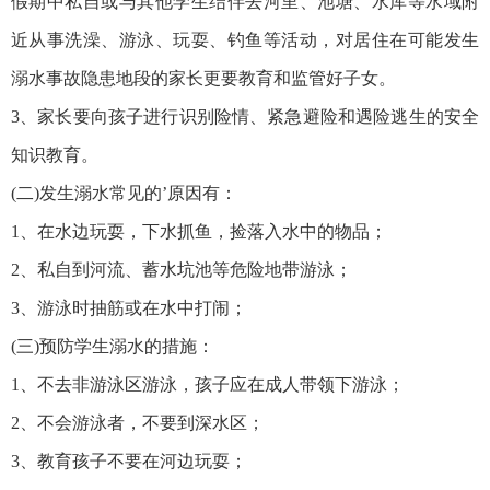
假期中私自或与其他学生结伴去河里、池塘、水库等水域附
近从事洗澡、游泳、玩耍、钓鱼等活动，对居住在可能发生
溺水事故隐患地段的家长更要教育和监管好子女。
3、家长要向孩子进行识别险情、紧急避险和遇险逃生的安全
知识教育。
(二)发生溺水常见的’原因有：
1、在水边玩耍，下水抓鱼，捡落入水中的物品；
2、私自到河流、蓄水坑池等危险地带游泳；
3、游泳时抽筋或在水中打闹；
(三)预防学生溺水的措施：
1、不去非游泳区游泳，孩子应在成人带领下游泳；
2、不会游泳者，不要到深水区；
3、教育孩子不要在河边玩耍；