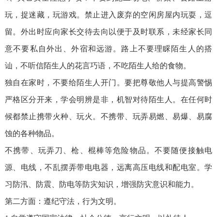
玩，捉迷藏，玩游戏。禁止进入废弃的空闲房屋内玩耍，逗
留。外出时应向家长交待去向以便于及时联系，未经家长同
意不要私自外出、外宿和远游。路上不要理睬陌生人的搭
讪，不听信陌生人的花言巧语，不吃陌生人给的食物。
独自在家时，不要给陌生人开门。要把尊敬他人与提高警惕
严格区分开来，学会明辨是非，机智对待陌生人。在任何时
候都禁止携带火种、玩火。不携带、玩弄易燃、易爆、易腐
蚀的各种物品。
不携带、玩弄刀、枪、棍棒等危险物品。不要随便接触电
源、电线，不乱摆弄带电电器，远离高压电线和配电室。学
习防汛、防震、防电等防灾知识，增强防灾意识和能力。
第二方面：遵纪守法，行为文明。