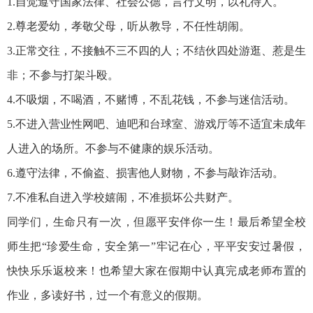
1.自觉遵守国家法律、社会公德，言行文明，以礼待人。
2.尊老爱幼，孝敬父母，听从教导，不任性胡闹。
3.正常交往，不接触不三不四的人；不结伙四处游逛、惹是生
非；不参与打架斗殴。
4.不吸烟，不喝酒，不赌博，不乱花钱，不参与迷信活动。
5.不进入营业性网吧、迪吧和台球室、游戏厅等不适宜未成年
人进入的场所。不参与不健康的娱乐活动。
6.遵守法律，不偷盗、损害他人财物，不参与敲诈活动。
7.不准私自进入学校嬉闹，不准损坏公共财产。
同学们，生命只有一次，但愿平安伴你一生！最后希望全校
师生把“珍爱生命，安全第一”牢记在心，平平安安过暑假，
快快乐乐返校来！也希望大家在假期中认真完成老师布置的
作业，多读好书，过一个有意义的假期。