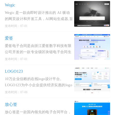
Wegic
Wegic 是一款由即时设计推出的 AI 驱动
的网页设计和开发工具，AI网站生成器,旨
在通过对话式界面简化网站创建过程。用
发布时间：07-01
户可以通过自然语言与 AI 进行交互，无
需编程或设计经验即可快速创建个性化网
爱签
站。Wegic 支持多种类型
爱签电子合同是由浙江爱签数字科技有限
公司开发的一款专业级区块链电子合同生
态服务产品，致力于为企业提供从合同签
发布时间：07-01
订到管理、存证、争议解决的全生命周期
服务。
LOGO123
10万企业信赖的在线logo设计平台。
LOGO123为中小企业提供经济实惠的logo
设计服务。智能化设计公司logo，商标设
发布时间：07-06
计，标志设计及企业VI。在线下单，立刻
获得原创logo设计方案！
放心签
放心签是一款国内领先的电子合同平台，