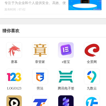
专注于为企业和个人提供安全、高效、便
捷的电子合同签署和管理服务。
发布时间：07-02
猜你喜欢
赛幕
章管家
e签宝
全景网
LOGO123
劳法
腾讯电子签
九数云