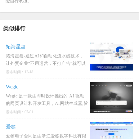
险自行承担。
类似排行
拓海星盘
拓海星盘-通过AI和自动化流水线技术，
让外贸企业“不用运营，不打广告”就可以
通过海外社媒“精准匹配，营销转化海外
发布时间：12-18
本地分销商”的外贸新解决方案。大幅降
Wegic
Wegic 是一款由即时设计推出的 AI 驱动
的网页设计和开发工具，AI网站生成器,旨
在通过对话式界面简化网站创建过程。用
发布时间：07-01
户可以通过自然语言与 AI 进行交互，无
需编程或设计经验即可快速创建个性化网
爱签
站。Wegic 支持多种类型
爱签电子合同是由浙江爱签数字科技有限