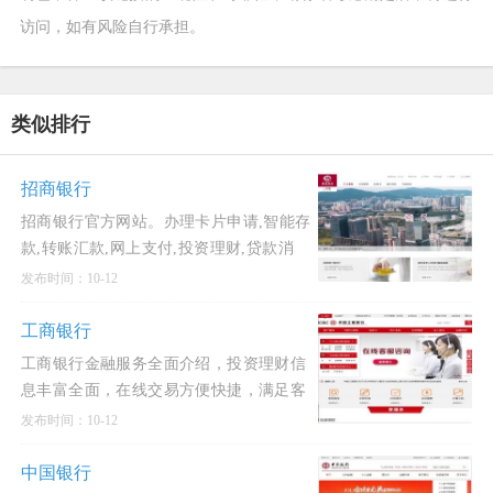
访问，如有风险自行承担。
类似排行
招商银行
招商银行官方网站。办理卡片申请,智能存
款,转账汇款,网上支付,投资理财,贷款消
费,信用卡还款,生活缴费,外汇买卖,实时利
发布时间：10-12
率,汇率查询,公司理财,企业贷款等业务,享
受一站式综
工商银行
工商银行金融服务全面介绍，投资理财信
息丰富全面，在线交易方便快捷，满足客
户专业化、多元化、人性化的金融服务需
发布时间：10-12
求，打造集业务、信息、交易、购物、互
动于一体综合性金融服务平
中国银行