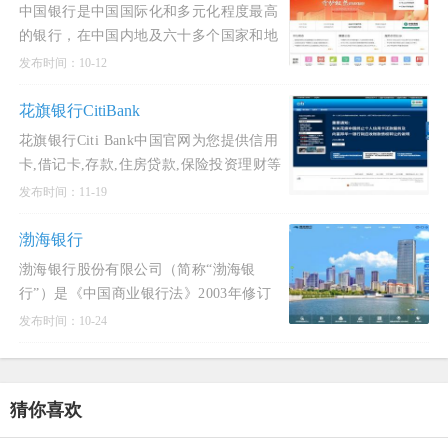
中国银行是中国国际化和多元化程度最高
的银行，在中国内地及六十多个国家和地
区为客户提供全面的金融服务。主要经营
发布时间：10-12
商业银行业务：公司金融、个人金融和金
融市场业务，并通过附属
花旗银行CitiBank
花旗银行Citi Bank中国官网为您提供信用
卡,借记卡,存款,住房贷款,保险投资理财等
环球银行金融服务,诚邀您的关注.花旗集
发布时间：11-19
团是企业与机构客户的卓越银行伙伴，尤
其在提供跨境服
渤海银行
渤海银行股份有限公司（简称“渤海银
行”）是《中国商业银行法》2003年修订
以来，唯一一家全新成立的全国性股份制
发布时间：10-24
商业银行，是第一家自2000年来在发起设
立阶段就引进境外
猜你喜欢