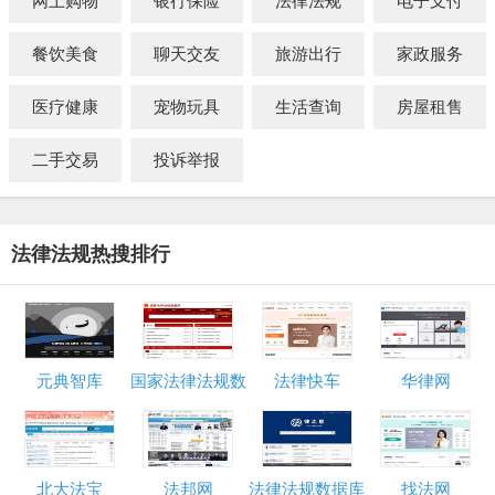
网上购物
银行保险
法律法规
电子支付
餐饮美食
聊天交友
旅游出行
家政服务
医疗健康
宠物玩具
生活查询
房屋租售
二手交易
投诉举报
法律法规热搜排行
元典智库
国家法律法规数
法律快车
华律网
据库
北大法宝
法邦网
法律法规数据库
找法网