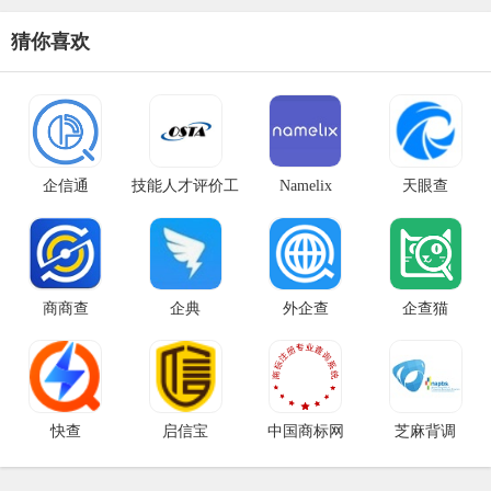
猜你喜欢
企信通
技能人才评价工
Namelix
天眼查
作网
商商查
企典
外企查
企查猫
快查
启信宝
中国商标网
芝麻背调