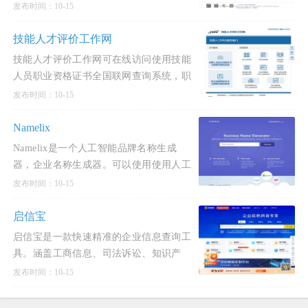
提高企业诚信水平和市场透明度。该系统
发布时间：10-15
提供了一个公开、权威、便捷的查询服务
网站，用户可以通过输入企业名称、统一
技能人才评价工作网
社会信用代码或注册号，快
技能人才评价工作网可在线访问使用技能
人员职业资格证书全国联网查询系统，职
业技能等级证书全国联网查询系统。技能
发布时间：10-15
人才评价工作网是一个提供职业技能相关
服务的官方平台。它
Namelix
Namelix是一个人工智能品牌名称生成
器，企业名称生成器。可以使用使用人工
智能生成一个简短的品牌企业名称，只需
发布时间：10-15
要输入企业关键字，Namelix就可以通过
先进的语言模型生成朗朗上口的品牌名
启信宝
称。可以设置随机性，如果想要避免
启信宝是一款快速精准的企业信息查询工
具。涵盖工商信息、司法诉讼、知识产
权、股权结构等多维度信息，帮助用户快
发布时间：10-15
速了解合作公司，预防潜在风险，获得商
机，为客户提供决策支持。启