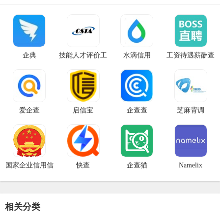
企典
技能人才评价工
水滴信用
工资待遇薪酬查
作网
询
爱企查
启信宝
企查查
芝麻背调
国家企业信用信
快查
企查猫
Namelix
息公示系统
相关分类