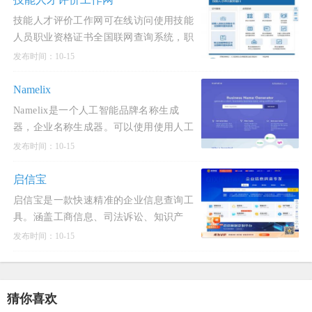
社会信用代码或注册号，快
技能人才评价工作网可在线访问使用技能
人员职业资格证书全国联网查询系统，职
业技能等级证书全国联网查询系统。技能
发布时间：10-15
人才评价工作网是一个提供职业技能相关
服务的官方平台。它
Namelix
Namelix是一个人工智能品牌名称生成
器，企业名称生成器。可以使用使用人工
智能生成一个简短的品牌企业名称，只需
发布时间：10-15
要输入企业关键字，Namelix就可以通过
先进的语言模型生成朗朗上口的品牌名
启信宝
称。可以设置随机性，如果想要避免
启信宝是一款快速精准的企业信息查询工
具。涵盖工商信息、司法诉讼、知识产
权、股权结构等多维度信息，帮助用户快
发布时间：10-15
速了解合作公司，预防潜在风险，获得商
机，为客户提供决策支持。启
猜你喜欢