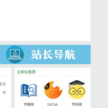
类似推荐
源文
、中
字典网
EdClub
学科网