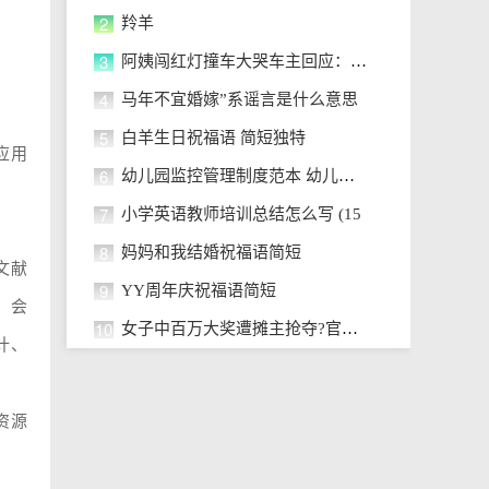
2
羚羊
3
阿姨闯红灯撞车大哭车主回应：自行承
4
马年不宜婚嫁”系谣言是什么意思
5
白羊生日祝福语 简短独特
应用
6
幼儿园监控管理制度范本 幼儿园监
7
小学英语教师培训总结怎么写 (15
8
妈妈和我结婚祝福语简短
文献
9
YY周年庆祝福语简短
、会
10
女子中百万大奖遭摊主抢夺?官方通
计、
资源