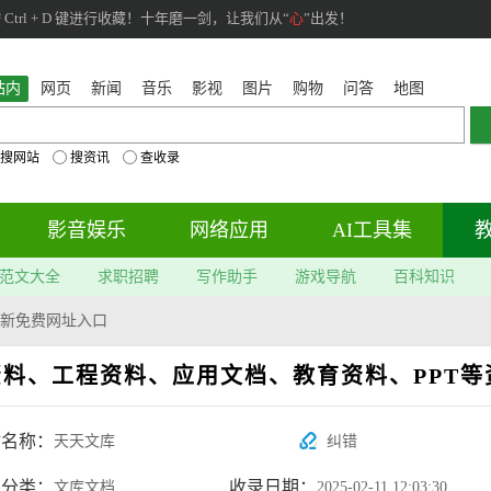
rl + D 键进行收藏！十年磨一剑，让我们从“
心
”出发！
站内
网页
新闻
音乐
影视
图片
购物
问答
地图
搜网站
搜资讯
查收录
影音娱乐
网络应用
AI工具集
范文大全
求职招聘
写作助手
游戏导航
百科知识
新免费网址入口
资料、工程资料、应用文档、教育资料、PPT等
站名称：
天天文库
纠错
属分类：
收录日期：
文库文档
2025-02-11 12:03:30