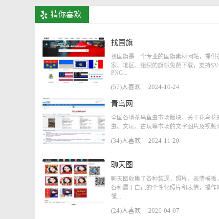
猜你喜欢
找国旗
找国旗是一个专业的国旗素材网站，提供
家、地区、组织的旗帜免费下载，支持SV
PNG...
(57)人喜欢
2024-10-24
青鸟网
全国各地花鸟鱼虫市场版块。关于花鸟花
虫、文玩、古玩等市场的文字图片及视频介.
(34)人喜欢
2024-11-20
聊天图
聊天图收集了各种装逼，照片，表情模板
各种属于自己的个性化照片和表情，操作
懂...
(24)人喜欢
2026-04-07