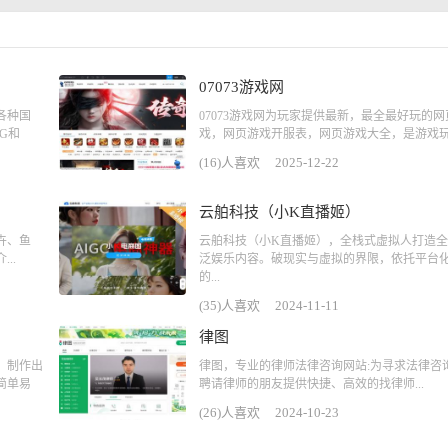
07073游戏网
各种国
07073游戏网为玩家提供最新，最全最好玩的网
G和
戏，网页游戏开服表，网页游戏大全，是游戏玩.
(16)人喜欢
2025-12-22
云舶科技（小K直播姬）
卉、鱼
云舶科技（小K直播姬），全栈式虚拟人打造
..
泛娱乐内容。破现实与虚拟的界限，依托平台
的...
(35)人喜欢
2024-11-11
律图
，制作出
律图，专业的律师法律咨询网站:为寻求法律咨
简单易
聘请律师的朋友提供快捷、高效的找律师...
(26)人喜欢
2024-10-23