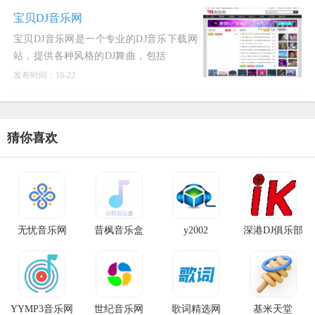
地享受音乐。AlgerMusi
宝贝DJ音乐网
宝贝DJ音乐网是一个专业的DJ音乐下载网
站，提供各种风格的DJ舞曲，包括
Electro, ProgHouse, VinaBounce等。该网
发布时间：10-22
站以其无损高品质的DJ舞曲而闻名，用户
可以在这里免费下载各种类型
猜你喜欢
无忧音乐网
昔枫音乐盒
y2002
深港DJ俱乐部
YYMP3音乐网
世纪音乐网
歌词精选网
基米天堂