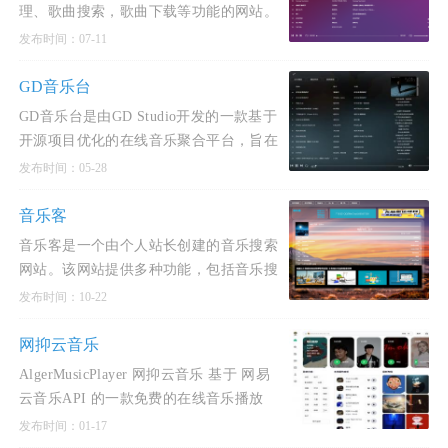
理、歌曲搜索，歌曲下载等功能的网站。
发布时间：07-11
GD音乐台
GD音乐台是由GD Studio开发的一款基于
开源项目优化的在线音乐聚合平台，旨在
为用户提供高音质、全曲库的HiFi级聆听
发布时间：05-28
体验。核心特点1.音质与曲库 整合多平台
稳定音源，最高支持24
音乐客
音乐客是一个由个人站长创建的音乐搜索
网站。该网站提供多种功能，包括音乐搜
索、播放、下载、歌词同步显示以及个人
发布时间：10-22
音乐播放列表同步等。音乐客拥有海量的
音乐资源，覆盖了各种
网抑云音乐
AlgerMusicPlayer 网抑云音乐 基于 网易
云音乐API 的一款免费的在线音乐播放
器，支持在线播放、歌词显示、音乐下载
发布时间：01-17
等功能。提供海量音乐资源，让您随时随