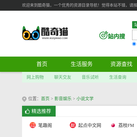
欢迎来到酷奇猫，一个优秀的资源目录导航！觉得本站不错，请按 Ct
首页
生活服务
资源查找
网上购物
聊天交友
音乐试听
生活查询
位置：
首页
>
影音娱乐
>
小说文学
精选推荐
笔趣阁
起点中文网
荔枝FM