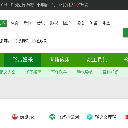
rl + D 键进行收藏！十年磨一剑，让我们从“
心
”出发！
站内
网页
新闻
音乐
影视
图片
购物
问答
地图
搜网站
搜资讯
查收录
影音娱乐
网络应用
AI工具集
范文大全
求职招聘
写作助手
游戏导航
百科知识
蜻蜓FM
飞卢小说网
轻之文库轻小说