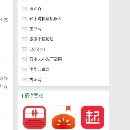
速读谷
轻小说机翻机器人
个高
宝书网
派派小说论坛
ESJ Zone
万本txt小说下载网
中华典藏网
悬疑
古龙网
”为
海洋听书网
猜你喜欢