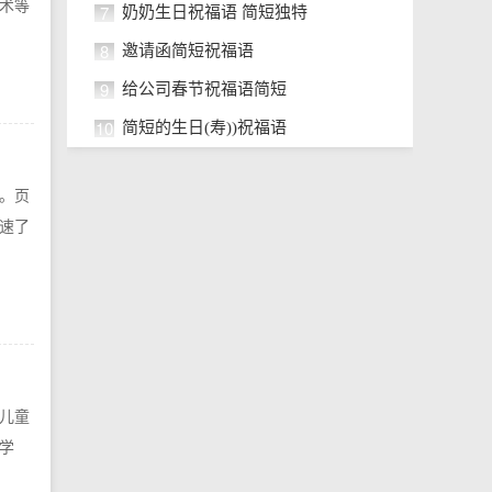
术等
7
奶奶生日祝福语 简短独特
8
邀请函简短祝福语
9
给公司春节祝福语简短
10
简短的生日(寿))祝福语
。页
速了
儿童
学