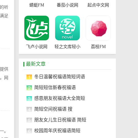
蜻蜓FM
番茄小说网
起点中文网
的听
满足
飞卢小说网
轻之文库轻小
荔枝FM
说
最新文章
提供
1
冬日温馨祝福语简短词语
。网
2
简短短信新春祝福语
3
感恩朋友祝福语大全简短
4
简短空间祝福语 搜
5
朋友女儿生日祝福语 简短
6
校园周年庆祝福语简短
一。