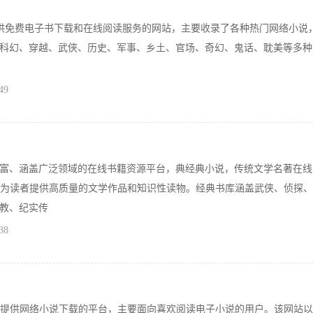
一个提供免费电子书下载和在线阅读服务的网站，主要收录了各种热门网络小说
科幻、穿越、武侠、历史、军事、乡土、官场、奇幻、鬼话、耽美等多种
49
富、涵盖广泛领域的在线书籍资源平台，典经典小说，传统文学名著在线
力于为读者提供高质量的文学作品和知识性读物。经典书库涵盖武侠、侦探
教、纪实传
38
注于提供网络小说下载的平台，主要面向喜欢阅读电子小说的用户。该网站