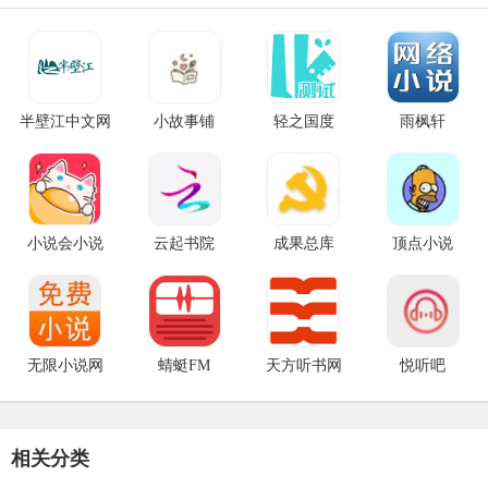
半壁江中文网
小故事铺
轻之国度
雨枫轩
小说会小说
云起书院
成果总库
顶点小说
无限小说网
蜻蜓FM
天方听书网
悦听吧
相关分类