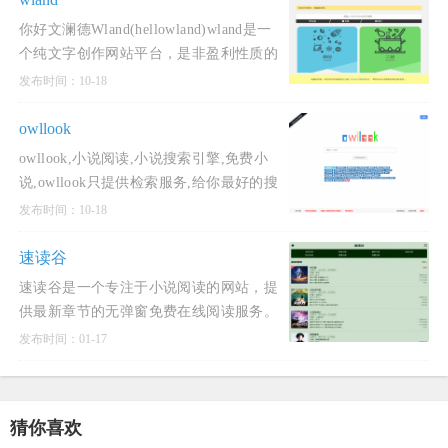
你好文澜德Wland(hellowland)wland是一
个纯文字创作网站平台，是非盈利性质的
纯文字内容创作发布平台，专门为作者提
发布时间：10-18
供相应功能的创作平台。wland的设计核
心主旨是让文学创作能
owllook
owllook,小说阅读,小说搜索引擎,免费小
说,owllook只提供检索服务,给你最好的搜
索服务,最清新简洁的阅读体验,无广告,页
发布时间：10-18
面清爽,免费全本小说,酷酷小说搜索如遇
打不开某书源,
速读谷
速读谷是一个专注于小说阅读的网站，提
供最新章节的无弹窗免费在线阅读服务。
该网站以清爽干净的界面和无不良弹窗的
发布时间：01-17
阅读体验为特色，支持纯手打无错字小说
全文阅读，更新速度快且
猜你喜欢