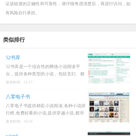
证该链接的正确性和可靠性，请仔细考虑清楚后，再进行访问，如
有风险自行承担。
类似排行
52书库
52书库是一个综合性的网络小说阅读平
台，提供各种类型的小说，包括玄幻、都
市、言情、耽美小说、武侠修真、都市言
发布时间：11-17
情、言情穿越、科幻异能等。52书库
(www.po5.net)分享各类好看
八零电子书
八零电子书提供精彩小说阅读,各种小说排
行榜,免费好看的小说,提供穿越小说,都市
小说,言情小说,玄幻小说,重生小说,网游小
发布时间：10-16
说,武侠小说,历史小说等全本全集完结小
说在线阅读及
wland