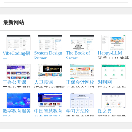
最新网站
System Design
The Book of
Happy-LLM
VibeCoding指
Primer
Secret
涵盖 LLM 的基
南
Knowledge
帮助开发者学
本原理,训练流
一个通过与 AI
实用的列表、
习大型系统设
程,模型构建等
结对编程，将
手册、备忘
计原理、备战
内容,适合具备
想法变为现实
单、黑客技
丁香公开课
人卫慕课
正保会计网校
对啊网
技术面试，是
一定编程和深
的终极工作站
巧、一行代
丁香公开课是
汇集了182家医
专业的会计门
国内专业的财
系统设计领域
度学习知识的
码、命令行/网
将传统线下授
学高等院校的
户网站，专注
经财会会计类
的权威学习资
学习者。
页工具资源。
课搬到网络平
顶尖资源
财会职业培训
职业教育分班
源。
台
品牌,从事初级
直播网校
数字教育服务
中国智慧教育
学习方法论
图之典
会计职称考试
平台
公共服务平台
将各类思维模
可视化图表学
以数字化推动
全称中国国家
型、创新方法
习网站
教育高质量发
智慧教育公共
和项目管理工