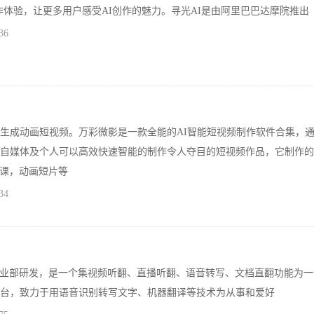
创作体验，让更多用户感受AI创作的魅力。寻光AI是由阿里巴巴达摩院推出
36
动生成动画短视频。万彩微影是一款全能的AI智能短视频制作软件合集，
和自媒体及个人可以高效快速智能的制作令人夺目的短视频作品，它制作
课，动画短片等
34
业部研发，是一个集视频听翻、直播听翻、语音转写、文档直翻功能为一
平台，致力于用语音识别转写文字、机器翻译等技术为从事和爱好