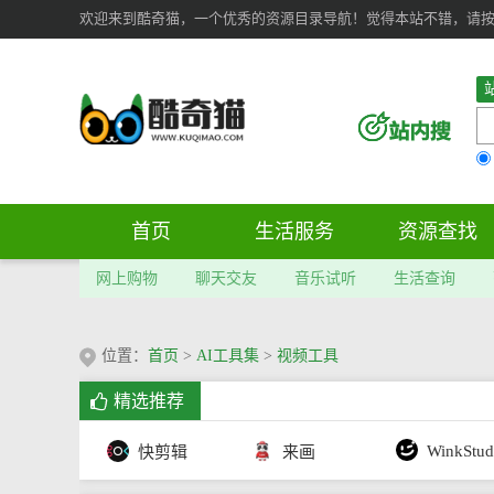
欢迎来到酷奇猫，一个优秀的资源目录导航！觉得本站不错，请按 Ct
首页
生活服务
资源查找
网上购物
聊天交友
音乐试听
生活查询
位置：
首页
>
AI工具集
>
视频工具
精选推荐
WinkStud
快剪辑
来画