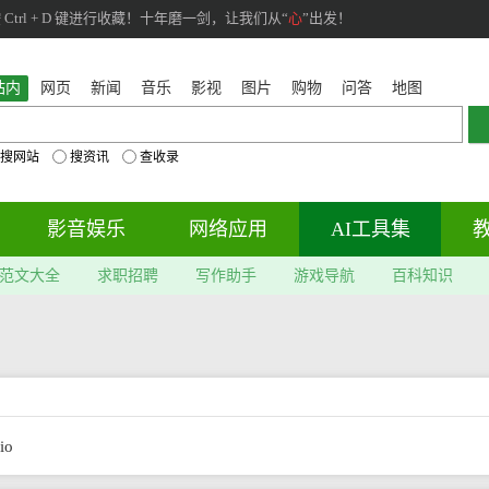
rl + D 键进行收藏！十年磨一剑，让我们从“
心
”出发！
站内
网页
新闻
音乐
影视
图片
购物
问答
地图
搜网站
搜资讯
查收录
影音娱乐
网络应用
AI工具集
范文大全
求职招聘
写作助手
游戏导航
百科知识
io