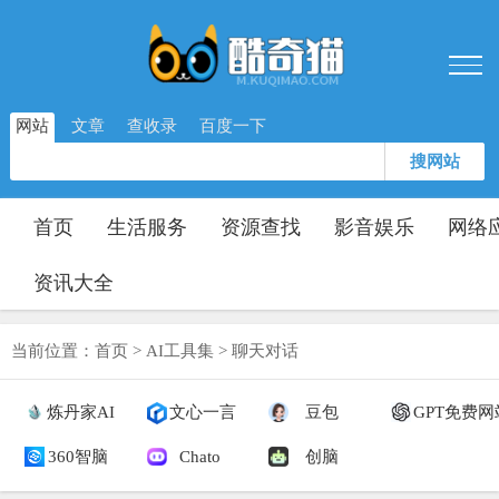
网站
文章
查收录
百度一下
搜网站
首页
生活服务
资源查找
影音娱乐
网络
资讯大全
当前位置：
首页
>
AI工具集
>
聊天对话
炼丹家AI
文心一言
豆包
GPT免费
360智脑
Chato
创脑