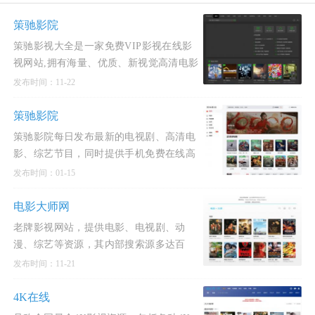
策驰影院
策驰影视大全是一家免费VIP影视在线影
视网站,拥有海量、优质、新视觉高清电影
和好看的电视剧,清晰画质在线动漫。专业
发布时间：11-22
全网收集最新,最好看的电视剧、高清电
影、经典动漫、综
策驰影院
策驰影院每日发布最新的电视剧、高清电
影、综艺节目，同时提供手机免费在线高
清观看大片电影,如2022年最新的电影和电
发布时间：01-15
视剧，追剧观影尽在策驰影院！
电影大师网
老牌影视网站，提供电影、电视剧、动
漫、综艺等资源，其内部搜索源多达百
个，能够找到大部分想要的影视资源，页
发布时间：11-21
面有部分广告
4K在线