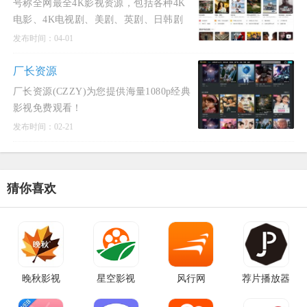
号称全网最全4K影视资源，包括各种4K
电影、4K电视剧、美剧、英剧、日韩剧
等，以BT种子方式分享，无需注册，真正
发布时间：04-01
实现一键下载
厂长资源
厂长资源(CZZY)为您提供海量1080p经典
影视免费观看！
发布时间：02-21
猜你喜欢
晚秋影视
星空影视
风行网
荐片播放器