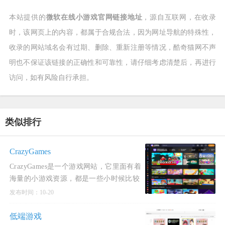
本站提供的
微软在线小游戏官网链接地址
，源自互联网，在收录
时，该网页上的内容，都属于合规合法，因为网址导航的特殊性，
收录的网站域名会有过期、删除、重新注册等情况，酷奇猫网不声
明也不保证该链接的正确性和可靠性，请仔细考虑清楚后，再进行
访问，如有风险自行承担。
类似排行
CrazyGames
CrazyGames是一个游戏网站，它里面有着
海量的小游戏资源，都是一些小时候比较
喜欢玩的经典小游戏，而且分类非常的全
发布时间：10-20
面，比如，射击，策略，塔防，动作，格
斗等等，所有游戏完全免费畅玩，无广
低端游戏