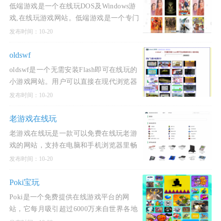
告。
低端游戏是一个在线玩DOS及Windows游
戏,在线玩游戏网站。低端游戏是一个专门
提供在线玩DOS和Windows经典游戏的平
发布时间：10-20
台。用户可以进入游戏选择界面。该网站
支持多种硬件加速，包
oldswf
oldswf是一个无需安装Flash即可在线玩的
小游戏网站。用户可以直接在现代浏览器
上享受超过5万款不同类型的游戏，包括
发布时间：10-20
逃生、经营、恐怖和冒险等。这个网站支
持全球语言，并且可以
老游戏在线玩
老游戏在线玩是一款可以免费在线玩老游
戏的网站，支持在电脑和手机浏览器里畅
玩 2500+ 中文老游戏，支持触屏、键盘、
发布时间：10-20
存档！包括 FC, SFC, N64, GB, GBC,
GBA, NDS 等多种游戏机平
Poki宝玩
Poki是一个免费提供在线游戏平台的网
站，它每月吸引超过6000万来自世界各地
的游戏玩家。该平台拥有超过1000款免费