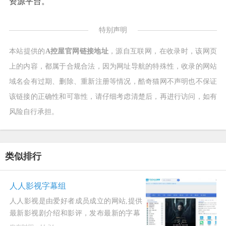
资源平台。
特别声明
本站提供的
A控屋官网链接地址
，源自互联网，在收录时，该网页
上的内容，都属于合规合法，因为网址导航的特殊性，收录的网站
域名会有过期、删除、重新注册等情况，酷奇猫网不声明也不保证
该链接的正确性和可靠性，请仔细考虑清楚后，再进行访问，如有
风险自行承担。
类似排行
人人影视字幕组
人人影视是由爱好者成员成立的网站,提供
最新影视剧介绍和影评，发布最新的字幕
包括美剧,日剧,电影,动漫等，最新电影排