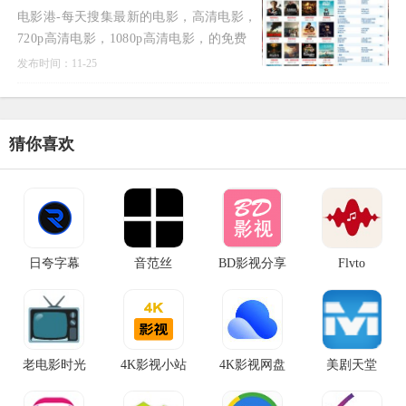
电影港-每天搜集最新的电影，高清电影，
720p高清电影，1080p高清电影，的免费
下载。专注于高清电影的下载服务。
发布时间：11-25
猜你喜欢
日夸字幕
音范丝
BD影视分享
Flvto
老电影时光
4K影视小站
4K影视网盘
美剧天堂