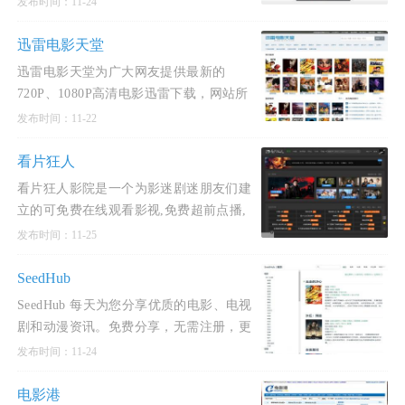
发布时间：11-24
行榜、本周电影口碑榜和高分电影
TOP50。人人影视字幕组网
迅雷电影天堂
迅雷电影天堂为广大网友提供最新的
720P、1080P高清电影迅雷下载，网站所
有电影无需注册即可下载，支持手机边下
发布时间：11-22
边看，是您手机看片的必备网站。迅雷电
影天堂是一个资源丰富、更新
看片狂人
看片狂人影院是一个为影迷剧迷朋友们建
立的可免费在线观看影视,免费超前点播,
下载高清视频资源的网站。看片狂人影视
发布时间：11-25
网站每日收集全网最新的电影,电视剧,动
漫,综艺,日剧,韩
SeedHub
SeedHub 每天为您分享优质的电影、电视
剧和动漫资讯。免费分享，无需注册，更
新及时，我们致力打造最好的影视资讯分
发布时间：11-24
享站！SeedHub是一个动漫影视种子下载
站，致力于提供高质量的蓝光
电影港