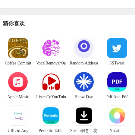
下载Facebook上的公开及私人视频，并将
其轻松转换
猜你喜欢
Coffee Commit
VocalRemoverOak
Random Address
SSTweet
人声分离器
Generator
Apple Music
ListenToYouTube
Snow Day
Pdf And Pdf
Downloader
Calculator
URL to Any
Periodic Table
Steam创意工坊
Ysdaima