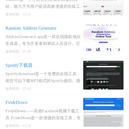
站，致力于为用户提供高效便捷的在线工
具，满足日常工作和生活的各种需求。该
发布时间：12-31
网站精选实用工具，注重用户体验，支持
多种浏览器，无需安装软件。
Random Address Generator
AddressGenerator.app是一款在线随机地址
生成器，专为开发者和测试人员设计。它
可生成美国、英国、加拿大等国家的真实
发布时间：01-08
感地址数据，包括街道、城市、州/省和邮
政编码等详细信息
Spotify下载器
Spotifydownload是一个免费的在线工具，
使您可以下载MP3格式的Spotify曲目。随
着我们的Spotify的下载器，您可以保存您
发布时间：12-03
最喜爱的歌曲，完成专辑插图，直接作为
MP3文件。我们的平台提
FvideDown
FvideDown——高效Facebook视频下载工
具 FvideDown是一款便捷的在线工具，专
为Facebook视频用户设计。此工具可免费
发布时间：12-18