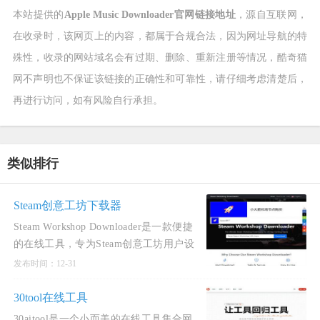
本站提供的
Apple Music Downloader官网链接地址
，源自互联网，
在收录时，该网页上的内容，都属于合规合法，因为网址导航的特
殊性，收录的网站域名会有过期、删除、重新注册等情况，酷奇猫
网不声明也不保证该链接的正确性和可靠性，请仔细考虑清楚后，
再进行访问，如有风险自行承担。
类似排行
Steam创意工坊下载器
Steam Workshop Downloader是一款便捷
的在线工具，专为Steam创意工坊用户设
计。此工具可让用户轻松下载Steam创意
发布时间：12-31
工坊中的模组、物品、地图等，无需登录
Steam账户。其功能强大，支
30tool在线工具
30aitool是一个小而美的在线工具集合网