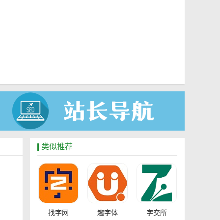
类似推荐
找字网
趣字体
字交所