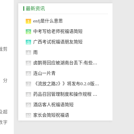
最新资讯
1
enfj是什么意思
2
中考写给老师祝福语简短
3
广西考试祝福语朋友简短
裁剪
4
雨
5
卤鹅哥回应被湖南台丢下:有些失落
6
连山一片青
，分
7
《流放之路2》》将发布0.2.0版更新
8
药品召回管理制度和操作规程 药品
9
酒店客人祝福语简短
及超
10
家长会简短祝福语
数字