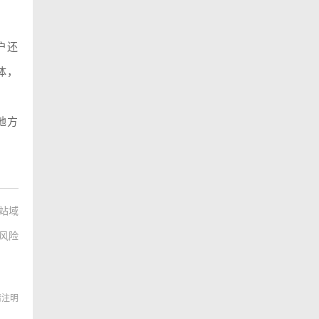
户还
体，
地方
站域
风险
转载请注明