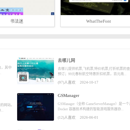
书法迷
WhatTheFont
去哪儿网
台，其中
去哪儿提供机票,飞机票,特价机票,打折机票的
.
预订；99元春秋航空特惠折扣机票，百元南...
(97)人喜欢
2024-10-17
GSManager
GSManager（全称 GameServerManager）是一
务的网站。
Docker 容器技术构建的智能游戏服务器协...
..
(12)人喜欢
2026-06-01