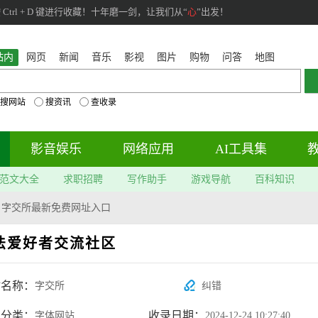
rl + D 键进行收藏！十年磨一剑，让我们从“
心
”出发！
站内
网页
新闻
音乐
影视
图片
购物
问答
地图
搜网站
搜资讯
查收录
影音娱乐
网络应用
AI工具集
范文大全
求职招聘
写作助手
游戏导航
百科知识
>
字交所最新免费网址入口
法爱好者交流社区
站名称：
字交所
纠错
属分类：
收录日期：
字体网站
2024-12-24 10:27:40