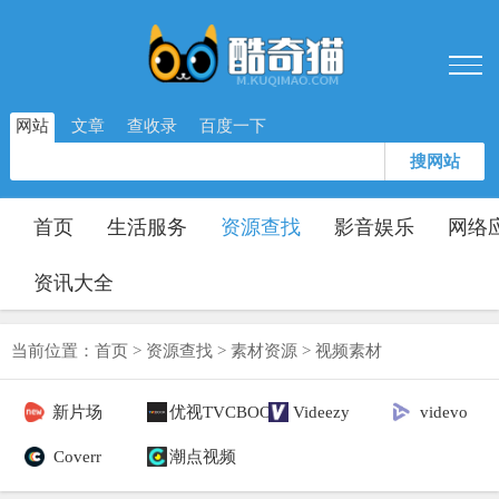
网站
文章
查收录
百度一下
搜网站
首页
生活服务
资源查找
影音娱乐
网络
资讯大全
当前位置：
首页
>
资源查找
>
素材资源
>
视频素材
新片场
优视TVCBOOK
Videezy
videvo
Coverr
潮点视频