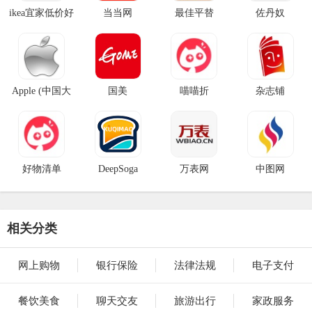
ikea宜家低价好
当当网
最佳平替
佐丹奴
物
Apple (中国大
国美
喵喵折
杂志铺
陆)
好物清单
DeepSoga
万表网
中图网
相关分类
网上购物
银行保险
法律法规
电子支付
餐饮美食
聊天交友
旅游出行
家政服务