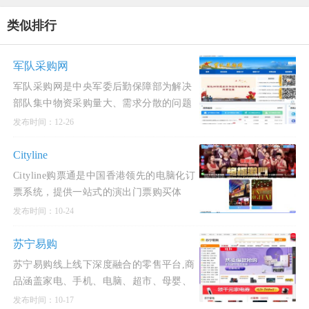
类似排行
军队采购网
军队采购网是中央军委后勤保障部为解决
部队集中物资采购量大、需求分散的问题
而建立的网上平台，主要提供物资、工程
发布时间：12-26
和服务的集中采购服务。该平台覆盖衣、
食、住、行、医、服
Cityline
Cityline购票通是中国香港领先的电脑化订
票系统，提供一站式的演出门票购买体
验。用户可以通过其官网或移动应用进行
发布时间：10-24
购票，享受便捷、快速和安全的服务。
Cityline购票通的官方网
苏宁易购
苏宁易购线上线下深度融合的零售平台,商
品涵盖家电、手机、电脑、超市、母婴、
百货、海外购等品类。换新到苏宁 省钱更
发布时间：10-17