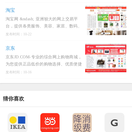
省心！五重补贴 买贵就赔 多重保障 一站
换新。 正品行货
淘宝
淘宝网 &ndash; 亚洲较大的网上交易平
台，提供各类服饰、美容、家居、数码、
话费/点卡充值&hellip; 数亿优质商品，同
发布时间：10-22
时提供担保交易(先收货后付款)等安全交
易保障服务，并由商家
京东
京东JD.COM-专业的综合网上购物商城，
为您提供正品低价的购物选择、优质便捷
的服务体验。商品来自全球数十万品牌商
发布时间：10-16
家，囊括家电、手机、电脑、服装、居
家、母婴、美妆、个护、
猜你喜欢