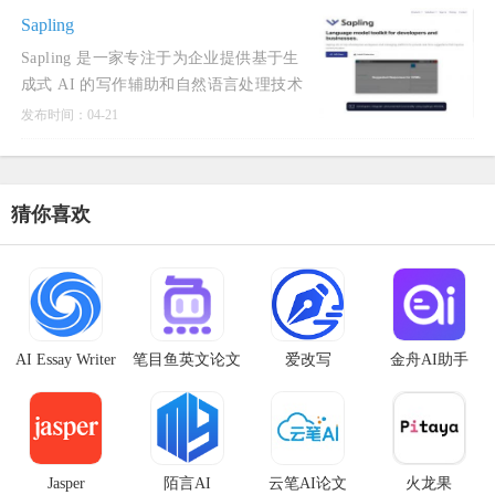
全流程中的核心痛点，为科研人员、研究
Sapling
生等用户群体提供一站式解
Sapling 是一家专注于为企业提供基于生
成式 AI 的写作辅助和自然语言处理技术
的公司。其核心产品旨在通过实时的写作
发布时间：04-21
检查和智能建议，提升用户的书写效率和
语言质量。Sapling 的使命是利用人工智
能技术帮助用户避免日
猜你喜欢
AI Essay Writer
笔目鱼英文论文
爱改写
金舟AI助手
写作器
Jasper
陌言AI
云笔AI论文
火龙果