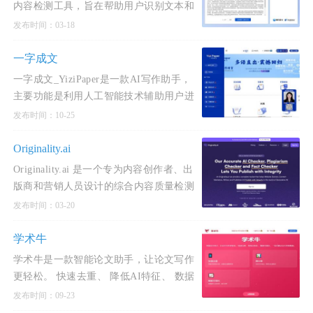
内容检测工具，旨在帮助用户识别文本和
图像是否由AI生成。该工具由腾讯混元安
发布时间：03-18
全团队的朱雀实验室开发，基于深度学习
和自然语言处理技术，能
一字成文
一字成文_YiziPaper是一款AI写作助手，
主要功能是利用人工智能技术辅助用户进
行中英文写作。该软件支持多种语言和学
发布时间：10-25
科，能够根据用户的简单操作自动转换成
AI命令，生成专业论文。
Originality.ai
Originality.ai 是一个专为内容创作者、出
版商和营销人员设计的综合内容质量检测
平台，旨在帮助用户确保内容的原创性、
发布时间：03-20
准确性和高质量。该平台提供了一系列强
大的工具，包括AI
学术牛
学术牛是一款智能论文助手，让论文写作
更轻松。 快速去重、 降低AI特征、 数据
可视化， 一站式解决论文查重难题。作为
发布时间：09-23
一款专业的智能论文助手，聚焦论文写作