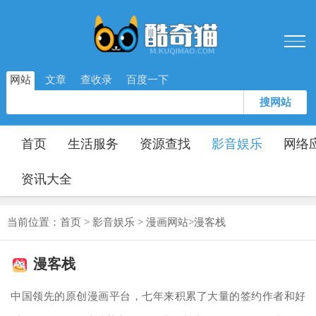
网站
文章
查收录
百度一下
搜网站
首页
生活服务
资源查找
影音娱乐
网络
资讯大全
当前位置：
首页
>
影音娱乐
>
漫画网站
>
漫客栈
漫客栈
中国领先的原创漫画平台，七年来积累了大量的签约作者和好