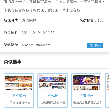
看的漫画作品，斗破苍穹漫画、斗罗大陆漫画，更有APP和漫画
下载等精彩内容等你发现，看漫画，就来漫客栈！
所属分类：
漫画网站
来访估算：
155
收录日期：
2024-10-19 10:02:57
源站网址：
www.mkzhan.com
进入网站
类似推荐
漫漫漫画
漫客栈
快看漫画
二次元漫画平台
原创在线漫画平台
漫画大全免费在线观看