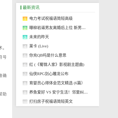
最新资讯
1
电力考试祝福语简短高级
2
曝柳岩逼男友离婚后上位 新男友家
3
未来的昨天
4
莱卡 (Live)
术。
5
你充QB吗是什么意思
符号
6
红 (《蜀锦人家》影视剧主题曲)
7
仙侠RPG剑心雕龙公布
准确
8
育婴员心得体会范文精选 (6篇）
9
养鱼爱好 VS 安宁生活！邻里纠纷调解
帮助
10
打扫房子祝福语简短英文