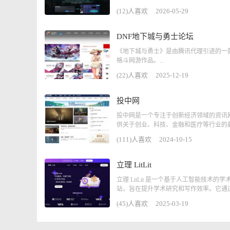
(12)人喜欢
2026-05-29
DNF地下城与勇士论坛
《地下城与勇士》是由腾讯代理引进的一
格斗网游作品。...
(22)人喜欢
2025-12-19
投中网
投中网是一个专注于创新经济领域的资讯
供关于创业、科技、金融和医疗等行业的最.
(111)人喜欢
2024-10-15
立理 LitLit
立理 LitLit 是一个基于人工智能技术的学
站，旨在提升学术研究和写作效率。它通过.
(45)人喜欢
2025-03-19