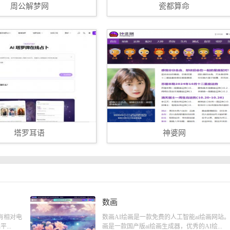
周公解梦网
瓷都算命
塔罗耳语
神婆网
数画
有相对电
数画AI绘画是一款免费的人工智能ai绘画网站
...
画是一款国产版ai绘画生成器，优秀的AI绘...