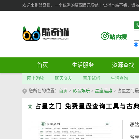
欢迎来到酷奇猫，一个优秀的资源目录导航！觉得本站不错，请按 Ct
首页
生活服务
资源查找
网上购物
聊天交友
音乐试听
生活查询
您所在的位置：
首页
>
影音娱乐
>
星座运势
>
占星之门最
占星之门-免费星盘查询工具与古
源
所