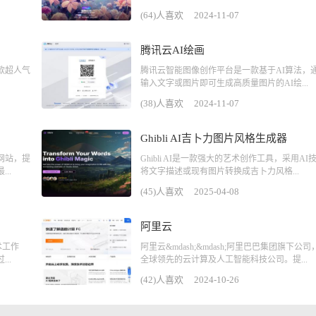
(64)人喜欢
2024-11-07
腾讯云AI绘画
款超人气
腾讯云智能图像创作平台是一款基于AI算法，
输入文字或图片即可生成高质量图片的AI绘...
(38)人喜欢
2024-11-07
Ghibli AI吉卜力图片风格生成器
网站，提
Ghibli AI是一款强大的艺术创作工具，采用AI
..
将文字描述或现有图片转换成吉卜力风格...
(45)人喜欢
2025-04-08
阿里云
术工作
阿里云&mdash;&mdash;阿里巴巴集团旗下公司
..
全球领先的云计算及人工智能科技公司。提...
(42)人喜欢
2024-10-26