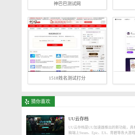
神巴巴测试网
1518姓名测试打分
猜你喜欢
UU云存档
UU云存档是UU加速器推出的新功能，具
脑端上Steam、Epic、EA、育碧等各大游戏平