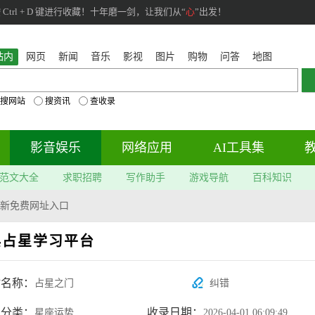
rl + D 键进行收藏！十年磨一剑，让我们从“
心
”出发！
站内
网页
新闻
音乐
影视
图片
购物
问答
地图
搜网站
搜资讯
查收录
影音娱乐
网络应用
AI工具集
范文大全
求职招聘
写作助手
游戏导航
百科知识
新免费网址入口
典占星学习平台
站名称：
占星之门
纠错
属分类：
收录日期：
星座运势
2026-04-01 06:09:49