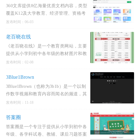
免费获取，杜绝了个人信息泄
360文库提供8亿海量优质文档内容，类型
覆盖K12及大学教育、经济管理、资格考
试等。深度融合AI技术，致力于赋能办公
发布时间：06-03
&学习用户的创作场景，提供AI写作、
AIPPT、AI问答等功能，解决用户日常搜
老百晓在线
索、浏览阅读、写作创作等全过程，实
《老百晓在线》是一个教育类网站，主要
提供从小学到初中各年级的教材图片和教
学资源。该网站涵盖了从一年级到九年级
发布时间：02-08
的上册和下册教材，并且提供了丰富的教
学设计、教学反思、课
3Blue1Brown
3Blue1Brown（也称为3b1b）是一个以制
作数学视频和教育内容而闻名的频道，其
官网为 www.3blue1brown.com。该频道由
发布时间：11-18
Grant Sanderson创立，他曾在斯坦福大学
学习，并在Khan Academy工作过。
答案圈
3Blue1Brown的视频内容涵盖广泛，包括
答案圈是一个专注于提供从小学到初中各
数
年级、各学科试卷、教辅、课后习题答案