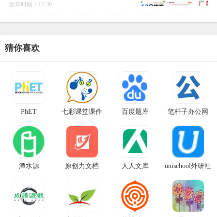
的在线平台。它旨在帮助学生和家长在完
发布时间：12-30
成作业后，能够快速、准确地检查自己的
答案是否正确，从而更
猜你喜欢
PhET
七彩课堂课件
百度题库
笔杆子办公网
潭水源
原创力文档
人人文库
unischool外研社