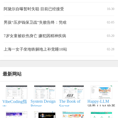
阿黛尔自曝暂时失聪 目前已经接受
10-30
男孩“压岁钱保卫战”失败告终：凭啥
02-05
7岁女童被砍伤身亡 嫌犯因精神疾病
03-20
上海一女子坐地铁躺地上补觉睡10站
02-28
最新网站
System Design
The Book of
Happy-LLM
VibeCoding指
Primer
Secret
涵盖 LLM 的基
南
Knowledge
帮助开发者学
本原理,训练流
一个通过与 AI
实用的列表、
习大型系统设
程,模型构建等