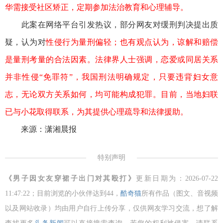
华需接受社区矫正，定期参加法治教育和心理辅导。
此案在网络平台引发热议，部分网友对缓刑判决提出质
疑，认为对
性侵行为量刑偏轻；也有观点认为，谅解和赔偿
是量刑考量的合法因素。法律界人士强调，恋爱或同居关系
并非
性侵“免罪符”，我国刑法明确规定，只要违背妇女意
志，无论双方关系如何，均可能构成犯罪。目前，当地妇联
已与小花取得联系，为其提供心理疏导和法律援助。
来源：潇湘晨报
特别声明
《男子因女友穿裙子出门对其殴打》
更新日期为：2026-07-22
11:47:22；目前浏览的小伙伴达到
44，
酷奇猫
所有作品（图文、音视频
以及网站收录）均由用户自行上传分享，仅供网友学习交流，想了解