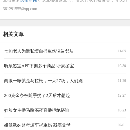
查找更多
头条新闻
可以直接搜索查询。若您的权利被侵害，请联系
381291555@qq.com
相关文章
七旬老人为泄私愤自捅重伤诬告邻居
11-05
听泉鉴宝APP下架多个商品 听泉鉴宝
10-30
两眼一睁就是马拉松，一天27场，人们跑
11-26
200克金条被随手扔了2天后才想起
12-27
妙龄女主播马路深夜直播拒绝搭讪
10-23
姐姐载妹赴考遇车祸重伤 残疾父母
07-01