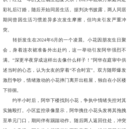
彩礼后订婚，随后开始同居生活。据判决书披露，两人同居
期间曾因生活习惯差异多次发生摩擦，但均未引发严重冲
突。
转折发生在2024年6月的一个凌晨。小花因朋友生日聚
会，身着连衣裙准备外出赴约，这一举动引发阿华强烈不
满。“深更半夜穿成这样出去像什么样子！”阿华在庭审中供
述当时的心态，认为女友的穿着“不合时宜”。双方随即爆发
激烈争吵，情绪激动的小花摔门离开出租屋，独自在小区楼
下徘徊。
约半小时后，阿华下楼找到小花，争执中情绪失控对其
实施殴打。小区监控录像显示，阿华拽住小花头发将其拖拽
至单元门口，期间伴有踢踹动作。随后两人返回住处，冲突