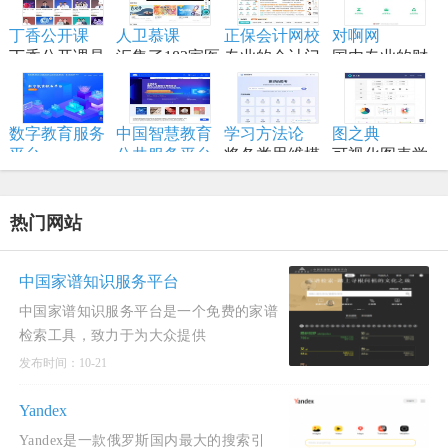
结对编程，将
手册、备忘
计原理、备战
内容,适合具备
想法变为现实
单、黑客技
丁香公开课
人卫慕课
正保会计网校
对啊网
技术面试，是
一定编程和深
的终极工作站
巧、一行代
丁香公开课是
汇集了182家医
专业的会计门
国内专业的财
系统设计领域
度学习知识的
码、命令行/网
将传统线下授
学高等院校的
户网站，专注
经财会会计类
的权威学习资
学习者。
页工具资源。
课搬到网络平
顶尖资源
财会职业培训
职业教育分班
源。
台
品牌,从事初级
直播网校
数字教育服务
中国智慧教育
学习方法论
图之典
会计职称考试
平台
公共服务平台
将各类思维模
可视化图表学
以数字化推动
全称中国国家
型、创新方法
习网站
教育高质量发
智慧教育公共
和项目管理工
展为核心，服
服务平台国际
具进行结构化
热门网站
务全国各级各
版
归纳
类学校、教
师、学生及社
中国家谱知识服务平台
会公众。
中国家谱知识服务平台是一个免费的家谱
检索工具，致力于为大众提供
发布时间：10-21
Yandex
Yandex是一款俄罗斯国内最大的搜索引