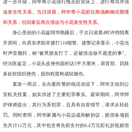
进一步升级，阿华将小花强行拖至卧室床上，进行辱骂并强
迫
发生性关系。当日清晨，阿华带小花前往商场购物试图缓
和关系，但回家后再次强迫与小花
发生性关系。
身心受创的小花趁阿华熟睡后，于次日凌晨4时许悄悄离
开房间，向房东求助并拨打110报警。接警记录显示，小花当
时声音颤抖，称“被男朋友打了，还被强迫做不愿意的事”。
经法医鉴定，小花头皮挫伤面积达5平方厘米，肩背部、四肢
多处软组织挫伤，损伤程度构成轻微伤。
案发一周后，在办案民警的电话劝说下，阿华主动到公
安机关投案，如实供述了主要犯罪事实。庭审期间，阿华辩
护律师提出，其行为系犯罪，且具有自首情节，请求从轻处
罚。同时查明，阿华家属与小花达成和解协议，赔偿各项损
失共计11万元，其中包含将先前支付的6.4万元彩礼折抵赔偿