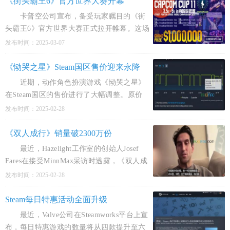
《街头霸王6》官方世界大赛开幕
卡普空公司宣布，备受玩家瞩目的《街
头霸王6》官方世界大赛正式拉开帷幕。这场
盛事将于3月5日至3月9日在日本两国国技馆
发布时间：2025-03-07
举行，总奖金高达100万美元。 赛事现
场，一张引人注
《恸哭之星》Steam国区售价迎来永降
近期，动作角色扮演游戏《恸哭之星》
在Steam国区的售价进行了大幅调整。原价
263.2元的游戏现以98元的超低价格永久降
发布时间：2025-02-28
价，折扣幅度高达165.2元。值得一提的是，
这已是该游戏在S
《双人成行》销量破2300万份
最近，Hazelight工作室的创始人Josef
Fares在接受MinnMax采访时透露，《双人成
行》的全球销量已经超过了2300万份，其中
发布时间：2025-02-28
有一半的销量来自于我国玩家。 Fares表
示：“不
Steam每日特惠活动全面升级
最近，Valve公司在Steamworks平台上宣
布，每日特惠游戏的数量将从四款提升至六