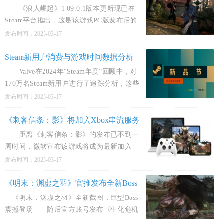
《浪人崛起》1.09.0.1版本更新现已在
Steam平台推出，这是该游戏PC版发布后的
首个重大更新，主要针对性能优化和BUG修
发布时间：2025-03-17
复。 二、更新内容 1. 性能优化
&zwnj;预设设
Steam新用户消费与游戏时间数据分析
Valve在2024年“Steam年度”回顾中，对
170万名Steam新用户进行了追踪分析，这些
用户均在2023年首次购买游戏，并且购买的
发布时间：2025-03-17
是当年最畅销的20款游戏之一。以下是详细
的
《刺客信条：影》将加入Xbox串流服务
距离《刺客信条：影》的发布已不到一
周时间，微软宣布该游戏将成为最新加入
Xbox“串流自己拥有的游戏”服务的作
发布时间：2025-03-17
品。 一、Xbox串流服务再添新成员
微软于去
《明末：渊虚之羽》官推发布全新Boss
截图
《明末：渊虚之羽》全新截图：巨型Boss
震撼登场 随后官方账号发布《生化危机