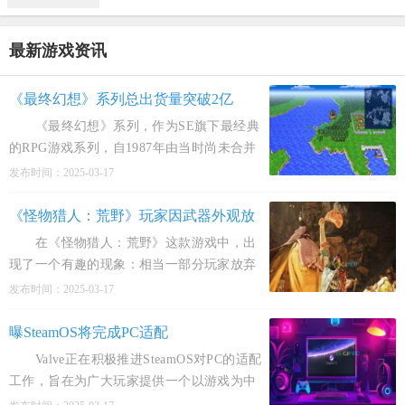
最新游戏资讯
《最终幻想》系列总出货量突破2亿
《最终幻想》系列，作为SE旗下最经典
的RPG游戏系列，自1987年由当时尚未合并
的日本SQUARE公司推出首部作品以来，便
发布时间：2025-03-17
迅速引发了广泛关注。该系列游戏见证了世
界电子游戏的进化
《怪物猎人：荒野》玩家因武器外观放
弃最强装备
在《怪物猎人：荒野》这款游戏中，出
现了一个有趣的现象：相当一部分玩家放弃
了游戏中最强大的装备——机械武器，转而
发布时间：2025-03-17
选择稍弱一些的装备。 机械武器之所以
强大，是
曝SteamOS将完成PC适配
Valve正在积极推进SteamOS对PC的适配
工作，旨在为广大玩家提供一个以游戏为中
心的操作系统，同时确保PC原有的强大可升