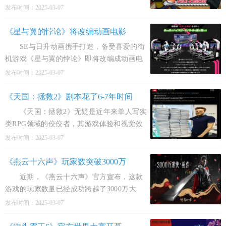
登陆Steam平台，该游戏支持中文，吸引了不
发布时间：2025-03-07
少玩家的目光。 《回转寿司模拟器》是
一款以经营
《星与翼的悖论》将改编动画电影
SE与日升动画携手打造，备受喜爱的街
机游戏《星与翼的悖论》即将改编成动画电
影，电影名为《AS ONE》，并计划在今年
发布时间：2025-03-07
夏季与观众见面，敬请关注。 《星与翼
的悖论》这款街机游
《天国：拯救2》剧本花了6-7年时间
《天国：拯救2》无疑是近年来单人写实
类RPG领域的佼佼者，其游戏体验和视觉效
果上的提升，甚至超越了它的前作。这种深
发布时间：2025-03-07
度的沉浸感，不仅得益于游戏机制的逐步优
化，更在于其剧本的
《燕云十六声》玩家数突破3000万
近期，《燕云十六声》官方宣布，这款
游戏的玩家数量已经成功跨越了3000万大
关。对此，官方向所有玩家表达了衷心的感
发布时间：2025-03-07
谢，并慷慨地赠送了“绕梁之音*10+心法心得
&middot;散