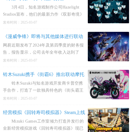
3月4日，知名游戏制作公司Hazelight
Studios宣布，他们的最新力作《双影奇境》
的Steam版本正式公布发售日期。这款游戏将
发布时间：2025-03-07
于3月6日正式与玩家见面，Steam版本的解锁
时间定在了
《漫威争锋》即将与其他媒体进行联动
网易近期发布了2024年及第四季度的财务报
告，报告显示，公司去年全年收入达到了
1053亿元人民币，其中第四季度收入为276亿
发布时间：2025-03-07
元人民币。在游戏业务方面，去年总收入为
836亿元人民币，同比
铃木Suzuki携手《街霸6》推出联动摩托
车
铃木Suzuki与知名游戏开发商卡普空携
手合作，打造了一款独具特色的《街头霸王
6》韩蛛俐风格的摩托车。值得注意的是，这
发布时间：2025-03-07
款摩托车并非用于销售，而是作为展示品供
人们欣赏。
经营模拟《回转寿司模拟器》Steam上线
Mizuki Games工作室倾力打造并发行的
全新经营模拟游戏《回转寿司模拟器》现已