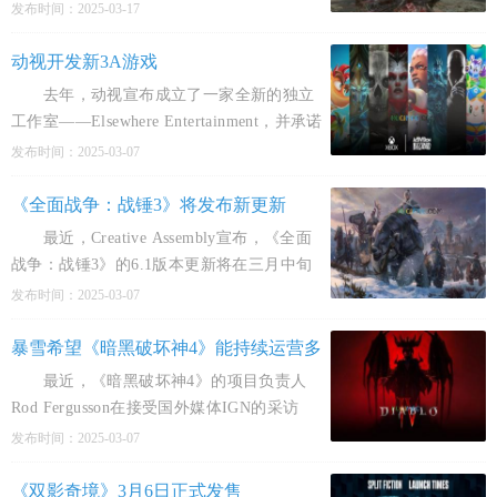
8》人气角色"八尺大人"动态图，以幽默方式
发布时间：2025-03-17
与玩家互动。
动视开发新3A游戏
去年，动视宣布成立了一家全新的独立
工作室——Elsewhere Entertainment，并承诺
将致力于打造一款具有划时代意义的3A级系
发布时间：2025-03-07
列游戏。据该工作室一名员工在领英上的
《全面战争：战锤3》将发布新更新
最近，Creative Assembly宣布，《全面
战争：战锤3》的6.1版本更新将在三月中旬
与玩家见面。这次更新将主要集中于对现有
发布时间：2025-03-07
游戏内容的调整，而非新增内容。此次更新
将着重优化基斯
暴雪希望《暗黑破坏神4》能持续运营多
年
最近，《暗黑破坏神4》的项目负责人
Rod Fergusson在接受国外媒体IGN的采访
时，谈到了《暗黑破坏神4》以及整个暗黑系
发布时间：2025-03-07
列的未来规划。他透露，虽然《暗黑破坏神
4》在开发过程中
《双影奇境》3月6日正式发售