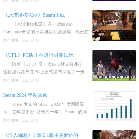
发布时间：2025-03-17
级性得以保留。 SteamOS基于Linux系
统，以其简洁的用
《冰淇淋模拟器》Steam上线
《冰淇淋模拟器》是一款由AM
Playhouse开发的冰淇淋店经营游戏，现已在
Steam平台上线，并支持中文。 &zwnj;游
发布时间：2025-03-17
戏玩法&zwnj;： 在《冰淇淋模拟器》
中，玩家需要经营自己的
《UFL》PC版正在进行封测试玩
随着《UFL》又一次beta测试的进行，
这款游戏距离在PC上正式发布又近了一步。
此次测试是玩家参与的最后机会，因此吸引
发布时间：2025-03-17
了大量玩家的关注。 《UFL》由Strikerz
工作室开发，以
Steam 2024 年度回顾
Valve 发布的 Steam 2024 年度回顾显
示，去年是平台“增长的一年”。Steam 的同
时在线用户峰值几乎达到 2020 年 3 月的两
发布时间：2025-03-17
倍，体现了用户规模的显著扩张。 &zw
《浪人崛起》1.09.0.1版本更新内容