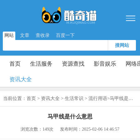
网站
文章
查收录
百度一下
搜网站
首页
生活服务
资源查找
影音娱乐
网络
资讯大全
当前位置：
首页
>
资讯大全
>
生活常识
>
流行用语
>
马甲线是什么意思
马甲线是什么意思
浏览次数：
149次
发布时间：2025-02-06 14:46:57