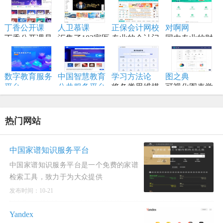
实用的列表、
习大型系统设
程,模型构建等
结对编程，将
手册、备忘
计原理、备战
内容,适合具备
想法变为现实
单、黑客技
丁香公开课
人卫慕课
正保会计网校
对啊网
技术面试，是
一定编程和深
的终极工作站
巧、一行代
丁香公开课是
汇集了182家医
专业的会计门
国内专业的财
系统设计领域
度学习知识的
码、命令行/网
将传统线下授
学高等院校的
户网站，专注
经财会会计类
的权威学习资
学习者。
页工具资源。
课搬到网络平
顶尖资源
财会职业培训
职业教育分班
源。
台
品牌,从事初级
直播网校
数字教育服务
中国智慧教育
学习方法论
图之典
会计职称考试
平台
公共服务平台
将各类思维模
可视化图表学
以数字化推动
全称中国国家
型、创新方法
习网站
教育高质量发
智慧教育公共
和项目管理工
展为核心，服
服务平台国际
具进行结构化
热门网站
务全国各级各
版
归纳
类学校、教
师、学生及社
中国家谱知识服务平台
会公众。
中国家谱知识服务平台是一个免费的家谱
检索工具，致力于为大众提供
发布时间：10-21
Yandex