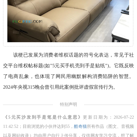
该梗已发展为消费者维权话题的符号化表达，常见于社
交平台维权帖标题(如"5元买手机壳到手是贴纸")。它既反映
了电商乱象，也体现了网民用幽默解构消费陷阱的智慧。
2024年央视315晚会曾引用此案例批评虚假宣传行为。
特别声明
《5元买沙发到手是笔是什么意思》
更新日期为：2026-07-22
11:42:52；目前浏览的小伙伴达到
55，
酷奇猫
所有作品（图文、音视频
以及网站收录）均由用户自行上传分享，仅供网友学习交流，想了解