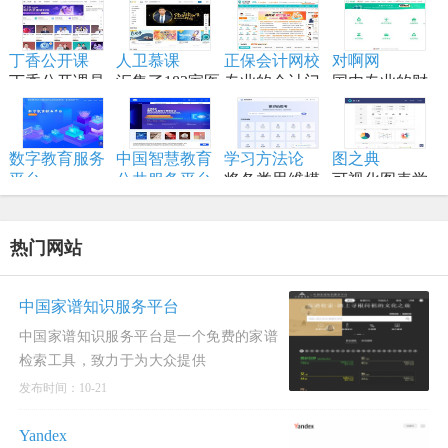
本原理,训练流
一个通过与 AI
实用的列表、
习大型系统设
程,模型构建等
结对编程，将
手册、备忘
计原理、备战
内容,适合具备
想法变为现实
单、黑客技
丁香公开课
人卫慕课
正保会计网校
对啊网
技术面试，是
一定编程和深
的终极工作站
巧、一行代
丁香公开课是
汇集了182家医
专业的会计门
国内专业的财
系统设计领域
度学习知识的
码、命令行/网
将传统线下授
学高等院校的
户网站，专注
经财会会计类
的权威学习资
学习者。
页工具资源。
课搬到网络平
顶尖资源
财会职业培训
职业教育分班
源。
台
品牌,从事初级
直播网校
数字教育服务
中国智慧教育
学习方法论
图之典
会计职称考试
平台
公共服务平台
将各类思维模
可视化图表学
以数字化推动
全称中国国家
型、创新方法
习网站
教育高质量发
智慧教育公共
和项目管理工
展为核心，服
服务平台国际
具进行结构化
热门网站
务全国各级各
版
归纳
类学校、教
师、学生及社
中国家谱知识服务平台
会公众。
中国家谱知识服务平台是一个免费的家谱
检索工具，致力于为大众提供
发布时间：10-21
Yandex