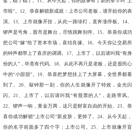
金，稳了稳了。11、从今天起，你的故事有了新的章节叫“上
市啦”。12、恭喜解锁新成就：上市公司老板，请开始你的表
演。13、上市就像开挂，从此一路绿灯，直奔涨停板。14、
锣声是号角，股市是舞台，尽情跳舞别停。15、恭喜你成功
把公司“嫁”给了资本市场，喜结良缘。16、今天你让交易所
的钟声都带上了喜庆的调调。17、上市了，以后请叫我“有身
份的人”，毕竟有代码。18、从此不再只是老板，还是股民心
中的“小甜甜”。19、恭喜把梦想挂上了大屏幕，全世界都看
到了。20、敲钟那一刻，你的人生就像开了特效，金光闪
闪。21、上市了，以后请叫我“有股票的人”，走路带风。
22、锣声一响，黄金万两，这只是财富自由的开始。23、恭
喜你成功解锁“上市公司”新皮肤，更帅了。24、从今天起，
你的名字前面多了四个字：上市公司。25、上市就像开盲