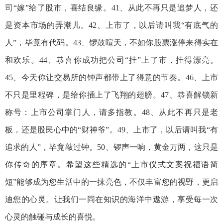
司“嫁”给了股市，喜结良缘。41、从此不再只是追梦人，还
是资本市场的弄潮儿。42、上市了，以后请叫我“有底气的
人”，毕竟有代码。43、锣鼓喧天，不如你股票涨停来得实在
和欢乐。44、恭喜你成功把公司“挂”上了市，挂得漂亮。
45、今天你让交易所的钟声都带上了得意的节奏。46、上市
不只是里程碑，是给你插上了飞翔的翅膀。47、恭喜解锁新
称号：上市公司掌门人，请多指教。48、从此不再只是老
板，还是股民心中的“财神爷”。49、上市了，以后请叫我“有
追求的人”，毕竟敲过钟。50、锣声一响，黄金万两，这只是
你传奇的序章。希望这些精选的“上市仪式文案祝福语简
短”能够成为您生活中的一抹亮色，不仅丰富您的视野，更启
迪您的心灵。让我们一同在知识的海洋中遨游，享受每一次
心灵的触碰与成长的喜悦。