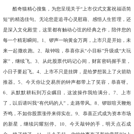
酷奇猫精心搜集，为您呈现关于“上市仪式文案祝福语简
短”的精选佳句。无论您是追寻心灵慰藉、感悟人生哲理，还
是深入文化殿堂，这里都有触动心弦的经典之作，陪伴您的
每一个精彩瞬间。1、锣声一响黄金万两，上市只是开始，未
来一起撒欢跑。2、敲钟啦，恭喜你从“小目标”升级成“大玩
家”，继续飞。3、从此股票代码记心间，财富密码握手里，
小日子要起飞。4、上市不只是挂牌，是给梦想装上了火箭助
推器。5、今天你让交易所的钟声都带上了笑容，恭喜呀。
6、从默默耕耘到万众瞩目，这波操作我给满分。7、上市
了，以后请叫我“有代码的人”，走路带风。8、锣鼓喧天鞭炮
齐鸣，不如你股票涨停来得实在。9、恭喜正式成为资本市场
的新星，继续闪耀别停。10、今天敲钟的手，明天点石成