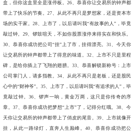
盒，但你这盒里全是涨停板。26、恭喜你让交易所的钟声都
带上了快乐的节奏。27、从此不再只是梦想家，还是资本市
场的实干家。28、上市了，以后请叫我“有故事的人”，毕竟
敲过钟。29、锣鼓喧天，不如你股票涨停来得实在和快乐。
30、恭喜你成功把公司“挂”上了市，挂得漂亮。31、今天你
让交易所的钟声都带上了得意的味道。32、上市不只是里程
碑，是给你插上了飞翔的翅膀。33、恭喜解锁新称号：上市
公司掌门人，请多指教。34、从此不再只是老板，还是股民
心中的“财神爷”。35、上市了，以后请叫我“有追求的人”，毕
竟敲过钟。36、锣声一响，黄金万两，这只是你传奇的序
章。37、恭喜你成功把梦想“上市”了，记得分红哦。38、今
天你让交易所的钟声都带上了俏皮的尾音。39、上市就像开
挂，从此一路绿灯，直奔人生巅峰。40、恭喜你成功把公