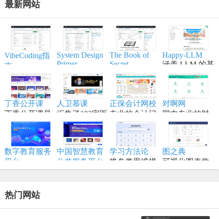
最新网站
System Design
The Book of
Happy-LLM
VibeCoding指
Primer
Secret
涵盖 LLM 的基
南
Knowledge
帮助开发者学
本原理,训练流
一个通过与 AI
实用的列表、
习大型系统设
程,模型构建等
结对编程，将
手册、备忘
计原理、备战
内容,适合具备
想法变为现实
单、黑客技
丁香公开课
人卫慕课
正保会计网校
对啊网
技术面试，是
一定编程和深
的终极工作站
巧、一行代
丁香公开课是
汇集了182家医
专业的会计门
国内专业的财
系统设计领域
度学习知识的
码、命令行/网
将传统线下授
学高等院校的
户网站，专注
经财会会计类
的权威学习资
学习者。
页工具资源。
课搬到网络平
顶尖资源
财会职业培训
职业教育分班
源。
台
品牌,从事初级
直播网校
数字教育服务
中国智慧教育
学习方法论
图之典
会计职称考试
平台
公共服务平台
将各类思维模
可视化图表学
以数字化推动
全称中国国家
型、创新方法
习网站
教育高质量发
智慧教育公共
和项目管理工
展为核心，服
服务平台国际
具进行结构化
热门网站
务全国各级各
版
归纳
类学校、教