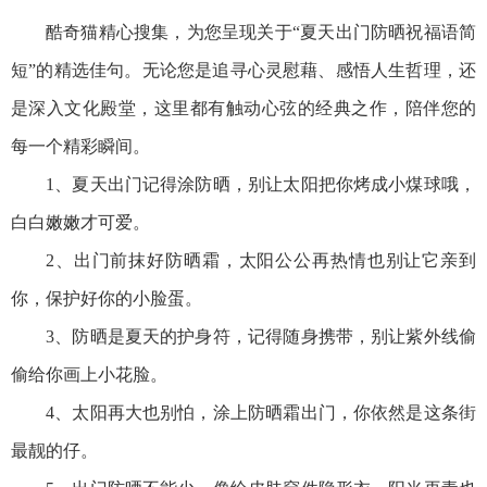
酷奇猫精心搜集，为您呈现关于“夏天出门防晒祝福语简
短”的精选佳句。无论您是追寻心灵慰藉、感悟人生哲理，还
是深入文化殿堂，这里都有触动心弦的经典之作，陪伴您的
每一个精彩瞬间。
1、夏天出门记得涂防晒，别让太阳把你烤成小煤球哦，
白白嫩嫩才可爱。
2、出门前抹好防晒霜，太阳公公再热情也别让它亲到
你，保护好你的小脸蛋。
3、防晒是夏天的护身符，记得随身携带，别让紫外线偷
偷给你画上小花脸。
4、太阳再大也别怕，涂上防晒霜出门，你依然是这条街
最靓的仔。