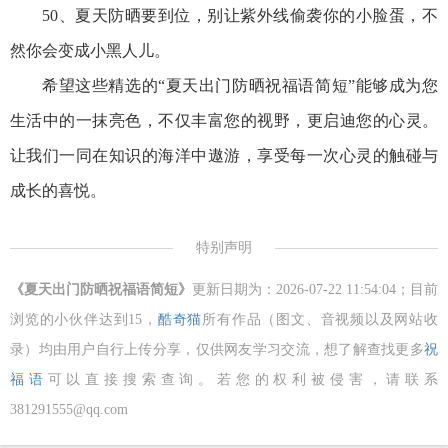
50、夏天防晒要到位，别让紫外线偷袭你的小脸蛋，不
然你会变成小黑人儿。
希望这些精选的“夏天出门防晒祝福语简短”能够成为您
生活中的一抹亮色，不仅丰富您的视野，更启迪您的心灵。
让我们一同在知识的海洋中遨游，享受每一次心灵的触碰与
成长的喜悦。
特别声明
《夏天出门防晒祝福语简短》
更新日期为：2026-07-22 11:54:04；目前
浏览的小伙伴达到
15，
酷奇猫
所有作品（图文、音视频以及网站收
录）均由用户自行上传分享，仅供网友学习交流，想了解查找更多
祝
福语
可以直接搜索查询。若您的权利被侵害，请联系
381291555@qq.com