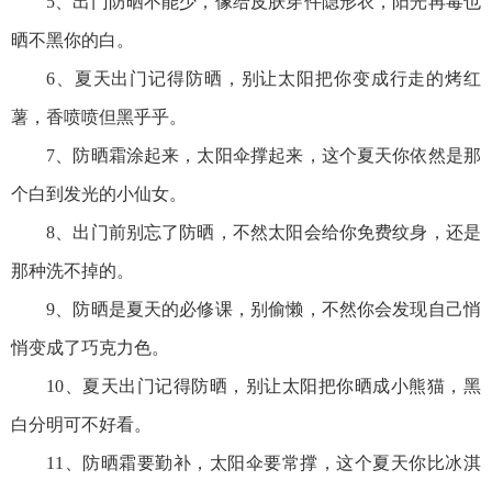
5、出门防晒不能少，像给皮肤穿件隐形衣，阳光再毒也
晒不黑你的白。
6、夏天出门记得防晒，别让太阳把你变成行走的烤红
薯，香喷喷但黑乎乎。
7、防晒霜涂起来，太阳伞撑起来，这个夏天你依然是那
个白到发光的小仙女。
8、出门前别忘了防晒，不然太阳会给你免费纹身，还是
那种洗不掉的。
9、防晒是夏天的必修课，别偷懒，不然你会发现自己悄
悄变成了巧克力色。
10、夏天出门记得防晒，别让太阳把你晒成小熊猫，黑
白分明可不好看。
11、防晒霜要勤补，太阳伞要常撑，这个夏天你比冰淇