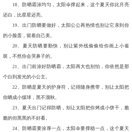
18、防晒霜涂均匀，太阳伞撑起来，这个夏天你比月亮
还白，比星星还亮。
19、出门防晒要做好，太阳公公再热情也别让它亲到你
的小脸蛋，留着自己美。
20、夏天防晒要勤快，别让紫外线偷偷给你画上小雀
斑，不然你会哭鼻子的。
21、出门前涂好防晒霜，太阳再大也别怕，你依然是那
个白到发光的小公主。
22、防晒是夏天的护身符，记得随身携带，别让太阳把
你晒成小煤球，黑不溜秋。
23、夏天出门记得防晒，别让太阳把你烤成小饼干，脆
脆的但黑黑的不好看。
24、防晒霜要涂厚一点，太阳伞要撑稳一点，这个夏天