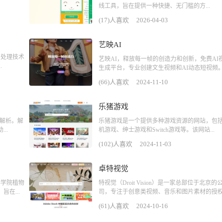
线工具，旨在提供一种快捷、无门槛的方...
(17)人喜欢
2026-04-03
艺映AI
言处理技术
艺映AI，释放每一帧的创造力和创新，免费AI
.
生成平台，专业创建文生视频和AI动态短视频。.
(66)人喜欢
2024-11-10
乐猪游戏
语解析。解
乐猪游戏是一个提供多种游戏资源的网站，包
..
机游戏、绅士游戏和Switch游戏等。该网站...
(102)人喜欢
2024-11-03
卓特视觉
科学院植物
特视觉（Droit Vision）是一家总部位于北京的
在...
司，专注于创意类视频、音乐和图片素材的授权.
(61)人喜欢
2024-10-16