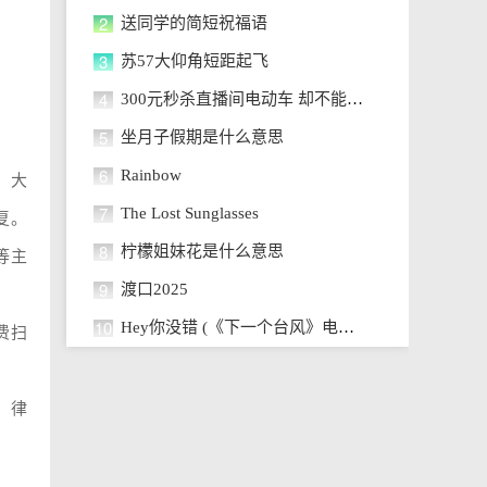
2
送同学的简短祝福语
3
苏57大仰角短距起飞
4
300元秒杀直播间电动车 却不能提车
5
坐月子假期是什么意思
6
Rainbow
，大
7
The Lost Sunglasses
复。
8
柠檬姐妹花是什么意思
等主
9
渡口2025
10
Hey你没错 (《下一个台风》电影主
免费扫
、律