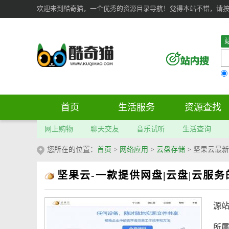
欢迎来到酷奇猫，一个优秀的资源目录导航！觉得本站不错，请按 Ct
首页
生活服务
资源查找
网上购物
聊天交友
音乐试听
生活查询
您所在的位置：
首页
>
网络应用
>
云盘存储
>
坚果云最新
坚果云-一款提供网盘|云盘|云服
源
所