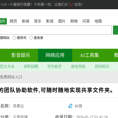
rl + D 键进行收藏！十年磨一剑，让我们从“
心
”出发！
站内
网页
新闻
音乐
影视
图片
购物
问答
地图
搜网站
搜资讯
查收录
影音娱乐
网络应用
AI工具集
范文大全
求职招聘
写作助手
游戏导航
百科知识
免费网址入口
务的团队协助软件,可随时随地实现共享文件夹。
站名称：
坚果云
纠错
属分类：
收录日期：
云盘存储
2026-01-27 01:42:18