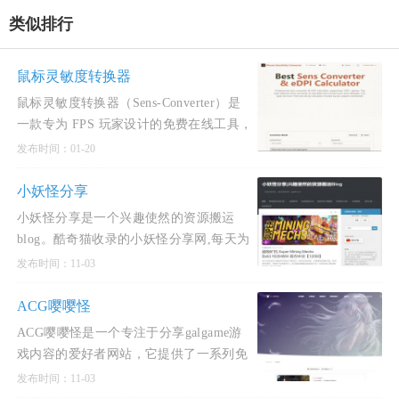
类似排行
鼠标灵敏度转换器
鼠标灵敏度转换器（Sens‑Converter）是
一款专为 FPS 玩家设计的免费在线工具，
旨在帮助玩家在不同游戏之间保持一致的
发布时间：01-20
瞄准手感和肌肉记忆。该站点支持超过
1500 款游戏，涵盖《无畏契约》《CS2》
小妖怪分享
《Apex 英雄》《守望先锋 2
小妖怪分享是一个兴趣使然的资源搬运
blog。酷奇猫收录的小妖怪分享网,每天为
大家更新国内外单机PJ游戏，安卓PJ软
发布时间：11-03
件，WIN软件下载，CAD 3DMAX的实用
教程，收录最新最全的STEAM单机破
ACG嘤嘤怪
ACG嘤嘤怪是一个专注于分享galgame游
戏内容的爱好者网站，它提供了一系列免
费汉化的游戏下载服务。这个平台主要分
发布时间：11-03
享的游戏类型包括SLG（策略类游戏）和