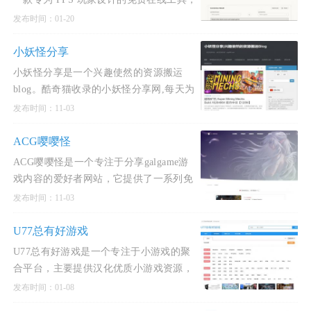
旨在帮助玩家在不同游戏之间保持一致的
发布时间：01-20
瞄准手感和肌肉记忆。该站点支持超过
1500 款游戏，涵盖《无畏契约》《CS2》
小妖怪分享
《Apex 英雄》《守望先锋 2
小妖怪分享是一个兴趣使然的资源搬运
blog。酷奇猫收录的小妖怪分享网,每天为
大家更新国内外单机PJ游戏，安卓PJ软
发布时间：11-03
件，WIN软件下载，CAD 3DMAX的实用
教程，收录最新最全的STEAM单机破
ACG嘤嘤怪
ACG嘤嘤怪是一个专注于分享galgame游
戏内容的爱好者网站，它提供了一系列免
费汉化的游戏下载服务。这个平台主要分
发布时间：11-03
享的游戏类型包括SLG（策略类游戏）和
RPG（角色扮演游戏），并且致力于
U77总有好游戏
U77总有好游戏是一个专注于小游戏的聚
合平台，主要提供汉化优质小游戏资源，
同时为独立游戏作者提供作品发布的机
发布时间：01-08
会。该网站以“摸鱼”和“轻松”为主题，适