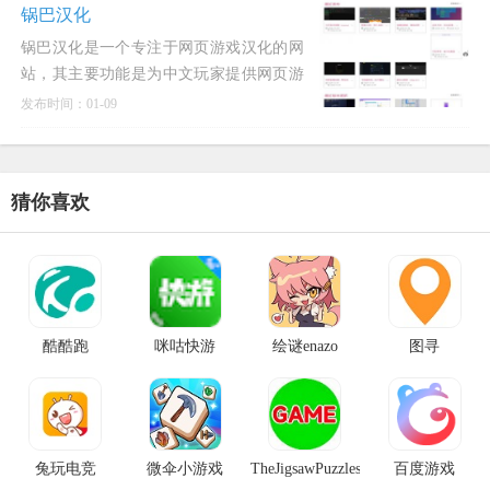
合玩家在空闲时间消磨时间，无需长时间
锅巴汉化
投入或复杂操作，即可体验到简
锅巴汉化是一个专注于网页游戏汉化的网
站，其主要功能是为中文玩家提供网页游
戏的本地化服务。锅巴汉化团队通过开发
发布时间：01-09
和使用汉化插件，以及手动翻译的方式，
将英文网页游戏的内容转化为中文，从而
方便中文玩家更好地体验游戏
猜你喜欢
酷酷跑
咪咕快游
绘谜enazo
图寻
兔玩电竞
微伞小游戏
TheJigsawPuzzles
百度游戏