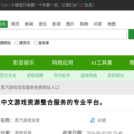
rl + D 键进行收藏！十年磨一剑，让我们从“
心
”出发！
站内
网页
新闻
音乐
影视
图片
购物
问答
地图
搜网站
搜资讯
查收录
影音娱乐
网络应用
AI工具集
范文大全
求职招聘
写作助手
游戏导航
百科知识
>
蒸汽游戏宝库最新免费网址入口
费中文游戏资源整合服务的专业平台。
站名称：
蒸汽游戏宝库
纠错
属分类：
收录日期：
游戏资源
2026-06-03 09:29:48