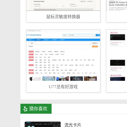
鼠标灵敏度转换器
U77总有好游戏
猜你喜欢
流光卡片