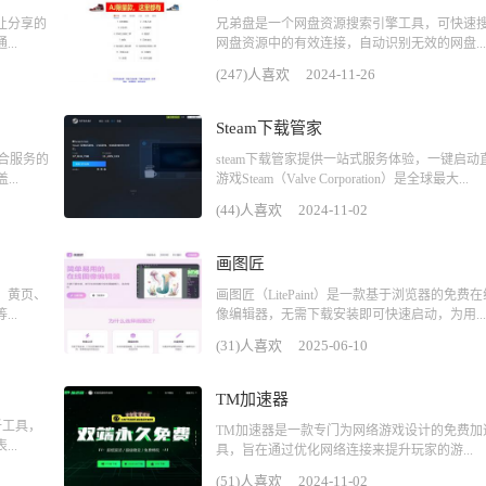
让分享的
兄弟盘是一个网盘资源搜索引擎工具，可快速
..
网盘资源中的有效连接，自动识别无效的网盘...
(247)人喜欢
2024-11-26
Steam下载管家
聚合服务的
steam下载管家提供一站式服务体验，一键启动
..
游戏Steam（Valve Corporation）是全球最大...
(44)人喜欢
2024-11-02
画图匠
、黄页、
画图匠（LitePaint）是一款基于浏览器的免费
..
像编辑器，无需下载安装即可快速启动，为用...
(31)人喜欢
2025-06-10
TM加速器
析工具，
TM加速器是一款专门为网络游戏设计的免费加
..
具，旨在通过优化网络连接来提升玩家的游...
(51)人喜欢
2024-11-02