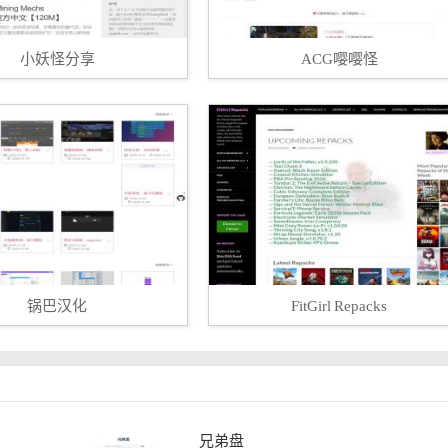
小妖怪分享
ACG嘤嘤怪
锅巴汉化
FitGirl Repacks
兄弟盘