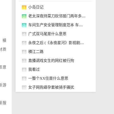
1
小岛日记
2
老太深夜持菜刀砍邻居门两年多 住
3
车间生产安全管理制度范本 车间生
4
广式双马尾是什么意思
、模
5
永夜之后 (《永夜星河》影视剧系统
材质
6
横江二路
7
直播调戏女生的网红被行拘
恶意
8
我看过
9
一整个XX住是什么意思
新游
10
女子网购避孕套被骑手骚扰
程服