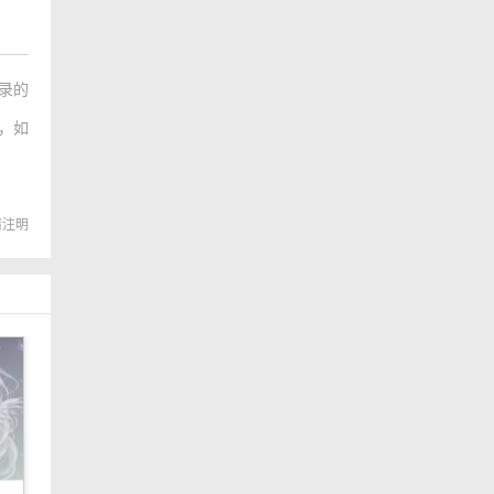
录的
，如
转载请注明